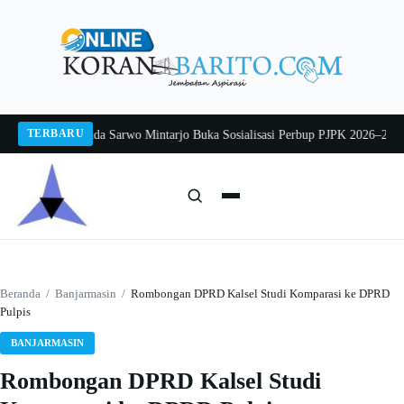
Langsung
ke
konten
TERBARU
g 2026
Pj Sekda Sarwo Mintarjo Buka Sosialisasi Perbup PJPK 2026–2030
Pete
Cari:
Cari
Beranda
/
Banjarmasin
/
Rombongan DPRD Kalsel Studi Komparasi ke DPRD
Pulpis
BANJARMASIN
Rombongan DPRD Kalsel Studi