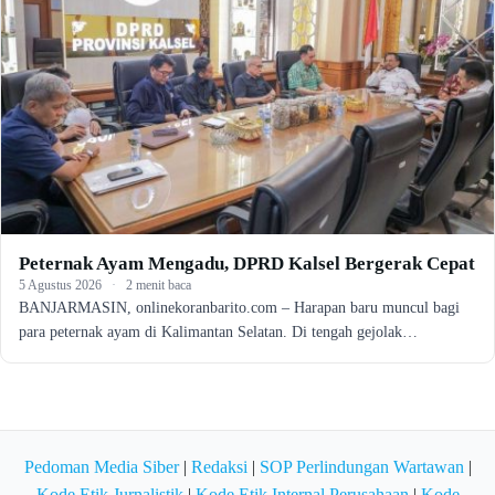
Peternak Ayam Mengadu, DPRD Kalsel Bergerak Cepat
5 Agustus 2026
·
2 menit baca
BANJARMASIN, onlinekoranbarito.com – Harapan baru muncul bagi
para peternak ayam di Kalimantan Selatan. Di tengah gejolak…
Pedoman Media Siber
|
Redaksi
|
SOP Perlindungan Wartawan
|
Kode Etik Jurnalistik
|
Kode Etik Internal Perusahaan
|
Kode