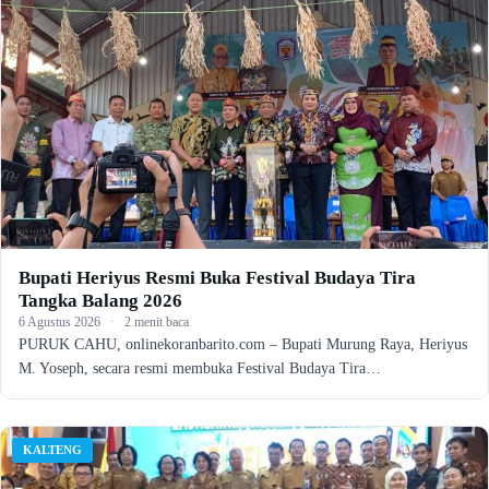
Bupati Heriyus Resmi Buka Festival Budaya Tira
Tangka Balang 2026
6 Agustus 2026
·
2 menit baca
PURUK CAHU, onlinekoranbarito.com – Bupati Murung Raya, Heriyus
M. Yoseph, secara resmi membuka Festival Budaya Tira…
KALTENG