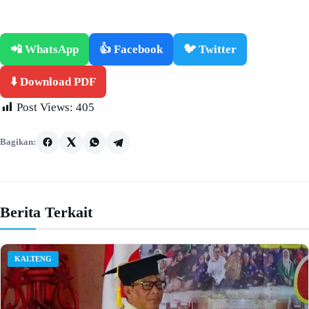
📲 WhatsApp
👍 Facebook
🐦 Twitter
⬇️ Download PDF
Post Views:
405
Bagikan:
Berita Terkait
KALTENG