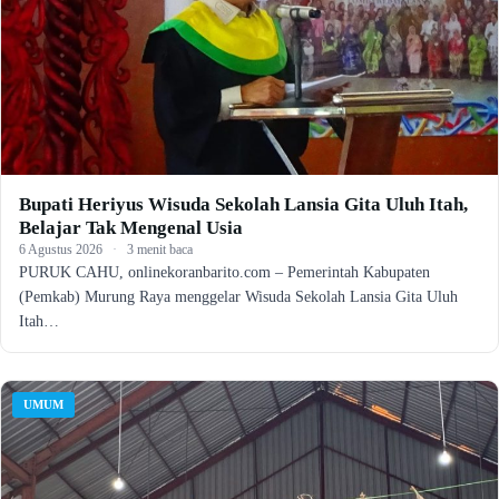
Bupati Heriyus Wisuda Sekolah Lansia Gita Uluh Itah,
Belajar Tak Mengenal Usia
6 Agustus 2026
·
3 menit baca
PURUK CAHU, onlinekoranbarito.com – Pemerintah Kabupaten
(Pemkab) Murung Raya menggelar Wisuda Sekolah Lansia Gita Uluh
Itah…
UMUM