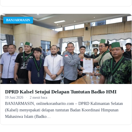
BANJARMASIN
DPRD Kalsel Setujui Delapan Tuntutan Badko HMI
19 Juni 2026
·
2 menit baca
BANJARMASIN, onlinekoranbarito.com – DPRD Kalimantan Selatan
(Kalsel) menyepakati delapan tuntutan Badan Koordinasi Himpunan
Mahasiswa Islam (Badko…