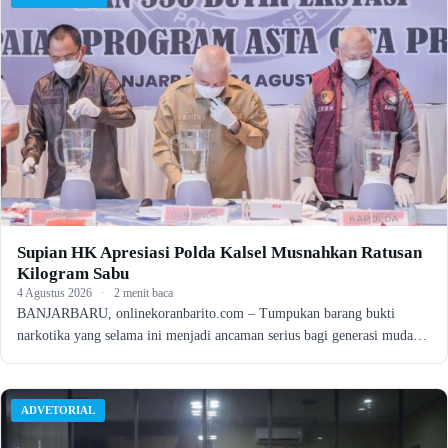
Supian HK Apresiasi Polda Kalsel Musnahkan Ratusan
Kilogram Sabu
4 Agustus 2026
·
2 menit baca
BANJARBARU, onlinekoranbarito.com – Tumpukan barang bukti
narkotika yang selama ini menjadi ancaman serius bagi generasi muda…
ADVETORIAL