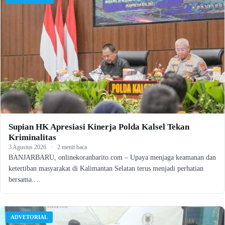
Supian HK Apresiasi Kinerja Polda Kalsel Tekan
Kriminalitas
3 Agustus 2026
·
2 menit baca
BANJARBARU, onlinekoranbarito.com – Upaya menjaga keamanan dan
ketertiban masyarakat di Kalimantan Selatan terus menjadi perhatian
bersama.…
ADVETORIAL