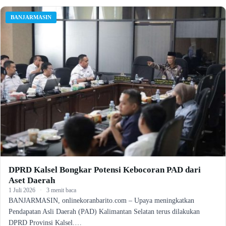
BANJARMASIN
DPRD Kalsel Bongkar Potensi Kebocoran PAD dari
Aset Daerah
1 Juli 2026
·
3 menit baca
BANJARMASIN, onlinekoranbarito.com – Upaya meningkatkan
Pendapatan Asli Daerah (PAD) Kalimantan Selatan terus dilakukan
DPRD Provinsi Kalsel.…