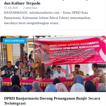
dan Kuliner Terpadu
15 Juli 2026
·
2 menit baca
BANJARMASIN, onlinekoranbarito.com – Ketua DPRD Kota
Banjarmasin, Kalimantan Selatan Rikval Fahruri menyampaikan,
daerahnya harus mengembangkan wisata…
BANJARMASIN
DPRD Banjarmasin Dorong Penanganan Banjir Secara
Terintegrasi