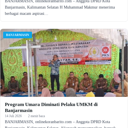
BANJARMASIN, onlinekoranbarito.com – Anggota DPRD Kota
Banjarmasin, Kalimantan Selatan H Muhammad Makmur menerima
berbagai macam aspirasi…
BANJARMASIN
Program Umara Diminati Pelaku UMKM di
Banjarmasin
14 Juli 2026
·
2 menit baca
BANJARMASIN, onlinekoranbarito.com – Anggota DPRD Kota