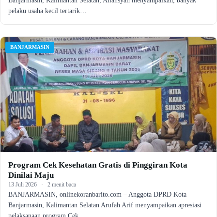
Banjarmasin, Kalimantan Selatan, Aliansyah menyampaikan, banyak
pelaku usaha kecil tertarik…
BANJARMASIN
Program Cek Kesehatan Gratis di Pinggiran Kota
Dinilai Maju
13 Juli 2026
·
2 menit baca
BANJARMASIN, onlinekoranbarito.com – Anggota DPRD Kota
Banjarmasin, Kalimantan Selatan Arufah Arif menyampaikan apresiasi
pelaksanaan program Cek…