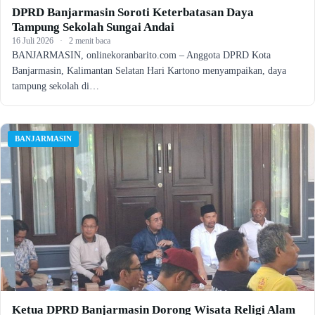
DPRD Banjarmasin Soroti Keterbatasan Daya
Tampung Sekolah Sungai Andai
16 Juli 2026
·
2 menit baca
BANJARMASIN, onlinekoranbarito.com – Anggota DPRD Kota
Banjarmasin, Kalimantan Selatan Hari Kartono menyampaikan, daya
tampung sekolah di…
BANJARMASIN
Ketua DPRD Banjarmasin Dorong Wisata Religi Alam