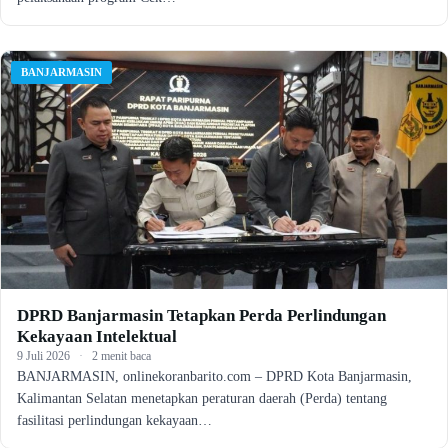
BANJARMASIN
DPRD Banjarmasin Tetapkan Perda Perlindungan
Kekayaan Intelektual
9 Juli 2026
·
2 menit baca
BANJARMASIN, onlinekoranbarito.com – DPRD Kota Banjarmasin,
Kalimantan Selatan menetapkan peraturan daerah (Perda) tentang
fasilitasi perlindungan kekayaan…