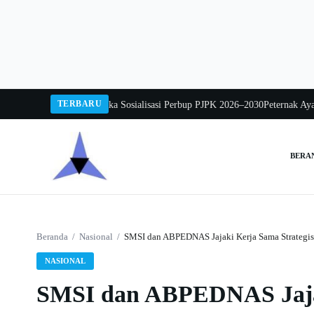
Langsung
ke
konten
TERBARU
 Sarwo Mintarjo Buka Sosialisasi Perbup PJPK 2026–2030
Peternak Ayam Meng
BERA
Cari:
Beranda
/
Nasional
/
SMSI dan ABPEDNAS Jajaki Kerja Sama Strategis
NASIONAL
SMSI dan ABPEDNAS Jajak