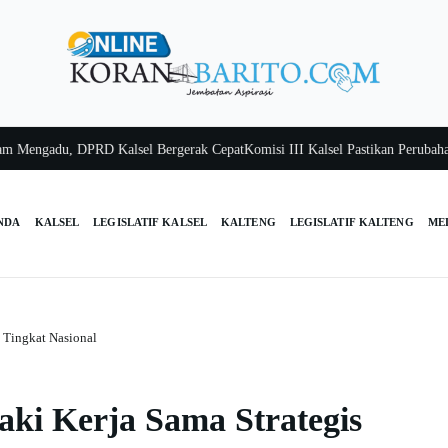
adu, DPRD Kalsel Bergerak Cepat
Komisi III Kalsel Pastikan Perubahan APB
NDA
KALSEL
LEGISLATIF KALSEL
KALTENG
LEGISLATIF KALTENG
ME
 Tingkat Nasional
i Kerja Sama Strategis