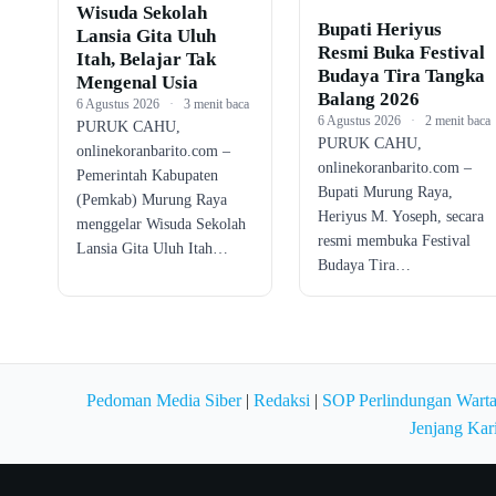
Wisuda Sekolah
Bupati Heriyus
Lansia Gita Uluh
Resmi Buka Festival
Itah, Belajar Tak
Budaya Tira Tangka
Mengenal Usia
Balang 2026
6 Agustus 2026
·
3 menit baca
6 Agustus 2026
·
2 menit baca
PURUK CAHU,
PURUK CAHU,
onlinekoranbarito.com –
onlinekoranbarito.com –
Pemerintah Kabupaten
Bupati Murung Raya,
(Pemkab) Murung Raya
Heriyus M. Yoseph, secara
menggelar Wisuda Sekolah
resmi membuka Festival
Lansia Gita Uluh Itah…
Budaya Tira…
Pedoman Media Siber
|
Redaksi
|
SOP Perlindungan Wart
Jenjang Kar