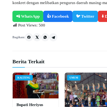
konkret dengan melibatkan pengurus daerah masing-mas
📲 WhatsApp
👍 Facebook
🐦 Twitter
⬇️
Post Views:
500
Bagikan:
Berita Terkait
KALTENG
UMUM
Bupati Heriyus