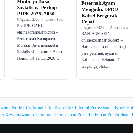
Mintarjo Buka
Peternak Ayam
Sosialisasi Perbup
Mengadu, DPRD
PJPK 2026–2030
Kalsel Bergerak
6 Agustus 2026
·
2 menit baca
Cepat
PURUK CAHU,
5 Agustus 2026
·
2 menit baca
onlinekoranbarito.com –
BANJARMASIN,
Pemerintah Kabupaten
onlinekoranbarito.com –
Murung Raya menggelar
Harapan baru muncul bagi
Sosialisasi Peraturan Bupati
para peternak ayam di
Nomor 14 Tahun 2026…
Kalimantan Selatan. Di
tengah gejolak…
awan
|
Kode Etik Jurnalistik
|
Kode Etik Internal Perusahaan
|
Kode Etik
ier Kewartawanan
|
Peraturan Perusahaan Pers
|
Pedoman Pemberitaan