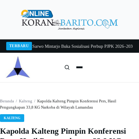
Langsung
ke
konten
TERBARU
 2026
Pj Sekda Sarwo Mintarjo Buka Sosialisasi Perbup PJPK 2026–2030
Peter
Cari:
Cari
Beranda
/
Kalteng
/
Kapolda Kalteng Pimpin Konferensi Pers, Hasil
Pengungkapan 33,8 KG Narkoba di Wilayah Lamandau
KALTENG
Kapolda Kalteng Pimpin Konferensi