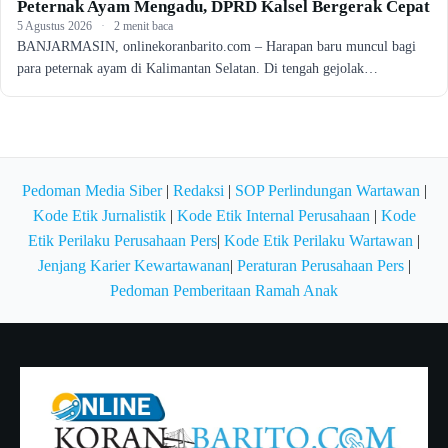
Peternak Ayam Mengadu, DPRD Kalsel Bergerak Cepat
5 Agustus 2026
·
2 menit baca
BANJARMASIN, onlinekoranbarito.com – Harapan baru muncul bagi
para peternak ayam di Kalimantan Selatan. Di tengah gejolak…
Pedoman Media Siber
|
Redaksi
|
SOP Perlindungan Wartawan
|
Kode Etik Jurnalistik
|
Kode Etik Internal Perusahaan
|
Kode
Etik Perilaku Perusahaan Pers
|
Kode Etik Perilaku Wartawan
|
Jenjang Karier Kewartawanan
|
Peraturan Perusahaan Pers
|
Pedoman Pemberitaan Ramah Anak