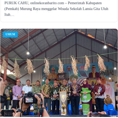
PURUK CAHU, onlinekoranbarito.com – Pemerintah Kabupaten
(Pemkab) Murung Raya menggelar Wisuda Sekolah Lansia Gita Uluh
Itah…
UMUM