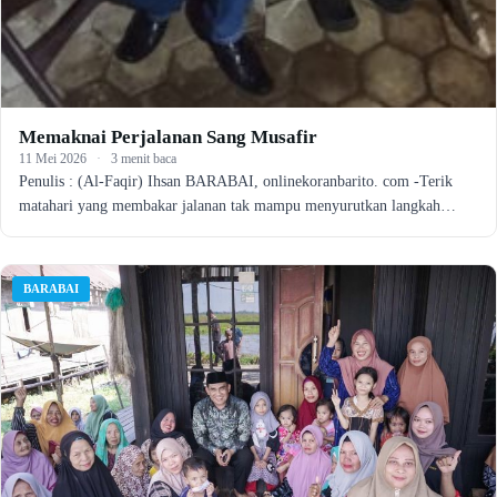
Memaknai Perjalanan Sang Musafir
11 Mei 2026
·
3 menit baca
Penulis : (Al-Faqir) Ihsan BARABAI, onlinekoranbarito. com -Terik
matahari yang membakar jalanan tak mampu menyurutkan langkah…
BARABAI