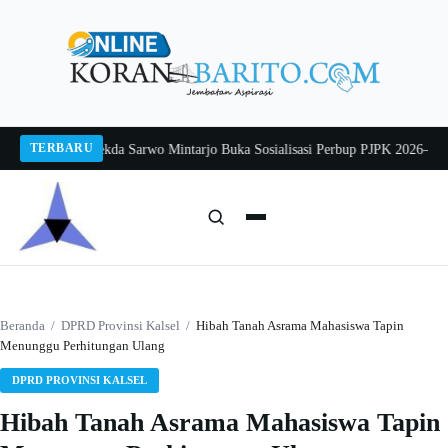
Langsung
ke
konten
TERBARU
ng 2026
Pj Sekda Sarwo Mintarjo Buka Sosialisasi Perbup PJPK 2026–2030
Pet
Cari:
Cari
Beranda
/
DPRD Provinsi Kalsel
/
Hibah Tanah Asrama Mahasiswa Tapin
Menunggu Perhitungan Ulang
DPRD PROVINSI KALSEL
Hibah Tanah Asrama Mahasiswa Tapin