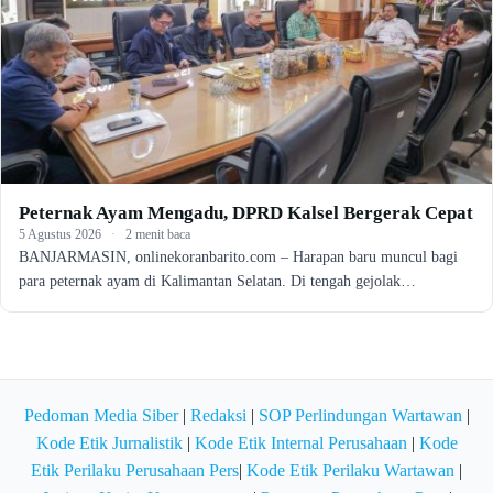
Peternak Ayam Mengadu, DPRD Kalsel Bergerak Cepat
5 Agustus 2026
·
2 menit baca
BANJARMASIN, onlinekoranbarito.com – Harapan baru muncul bagi
para peternak ayam di Kalimantan Selatan. Di tengah gejolak…
Pedoman Media Siber
|
Redaksi
|
SOP Perlindungan Wartawan
|
Kode Etik Jurnalistik
|
Kode Etik Internal Perusahaan
|
Kode
Etik Perilaku Perusahaan Pers
|
Kode Etik Perilaku Wartawan
|