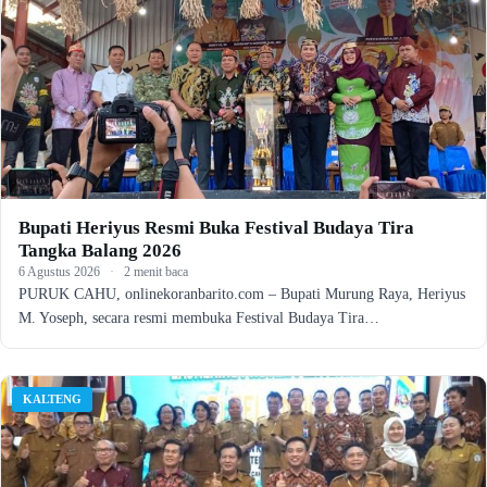
Bupati Heriyus Resmi Buka Festival Budaya Tira
Tangka Balang 2026
6 Agustus 2026
·
2 menit baca
PURUK CAHU, onlinekoranbarito.com – Bupati Murung Raya, Heriyus
M. Yoseph, secara resmi membuka Festival Budaya Tira…
KALTENG