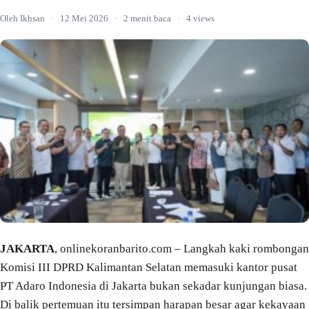
Oleh Ikhsan
·
12 Mei 2026
·
2 menit baca
·
4 views
JAKARTA
, onlinekoranbarito.com – Langkah kaki rombongan
Komisi III DPRD Kalimantan Selatan memasuki kantor pusat
PT Adaro Indonesia di Jakarta bukan sekadar kunjungan biasa.
Di balik pertemuan itu tersimpan harapan besar agar kekayaan