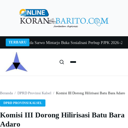
Langsung
ke
konten
TERBARU
ng 2026
Pj Sekda Sarwo Mintarjo Buka Sosialisasi Perbup PJPK 2026–2030
Pet
Cari:
Cari
Beranda
/
DPRD Provinsi Kalsel
/
Komisi III Dorong Hilirisasi Batu Bara Adaro
DPRD PROVINSI KALSEL
Komisi III Dorong Hilirisasi Batu Bara
Adaro