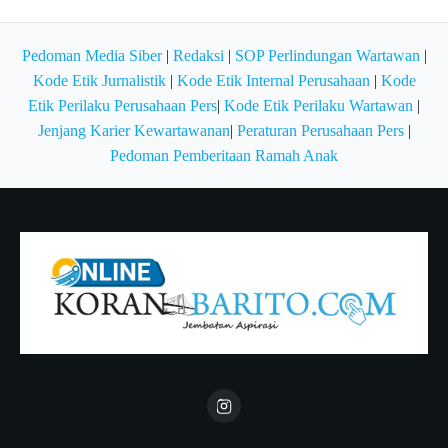
Pedoman Media Siber
|
Redaksi
|
SOP Perlindungan Wartawan
|
Kode Etik Jurnalistik
|
Kode Etik Internal Perusahaan
|
Kode
Etik Perilaku Perusahaan Pers
|
Kode Etik Perilaku Wartawan
|
Jenjang Karier Kewartawanan
|
Peraturan Perusahaan Pers
|
Pedoman Pemberitaan Ramah Anak