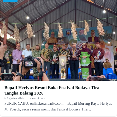
Bupati Heriyus Resmi Buka Festival Budaya Tira
Tangka Balang 2026
6 Agustus 2026
·
2 menit baca
PURUK CAHU, onlinekoranbarito.com – Bupati Murung Raya, Heriyus
M. Yoseph, secara resmi membuka Festival Budaya Tira…