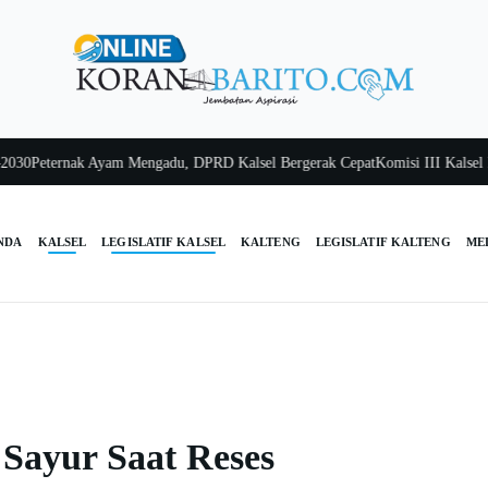
eternak Ayam Mengadu, DPRD Kalsel Bergerak Cepat
Komisi III Kalsel Past
NDA
KALSEL
LEGISLATIF KALSEL
KALTENG
LEGISLATIF KALTENG
ME
 Sayur Saat Reses