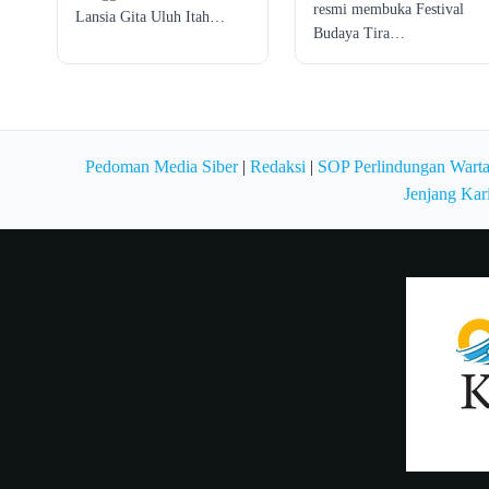
resmi membuka Festival
Lansia Gita Uluh Itah…
Budaya Tira…
Pedoman Media Siber
|
Redaksi
|
SOP Perlindungan Wart
Jenjang Kar