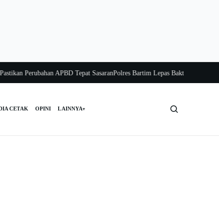
ikan Perubahan APBD Tepat Sasaran
Polres Bartim Lepas Bakti Sosial untuk War
DIA CETAK
OPINI
LAINNYA
▾
Cari