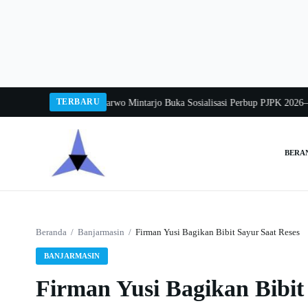
Langsung
ke
konten
TERBARU
alang 2026
Pj Sekda Sarwo Mintarjo Buka Sosialisasi Perbup PJPK 2026–2030
P
BERA
Cari:
Beranda
/
Banjarmasin
/
Firman Yusi Bagikan Bibit Sayur Saat Reses
BANJARMASIN
Firman Yusi Bagikan Bibit