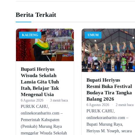
Berita Terkait
KALTENG
UMUM
Bupati Heriyus
Wisuda Sekolah
Bupati Heriyus
Lansia Gita Uluh
Resmi Buka Festival
Itah, Belajar Tak
Budaya Tira Tangka
Mengenal Usia
Balang 2026
6 Agustus 2026
·
3 menit baca
6 Agustus 2026
·
2 menit baca
PURUK CAHU,
PURUK CAHU,
onlinekoranbarito.com –
onlinekoranbarito.com –
Pemerintah Kabupaten
Bupati Murung Raya,
(Pemkab) Murung Raya
Heriyus M. Yoseph, secara
menggelar Wisuda Sekolah