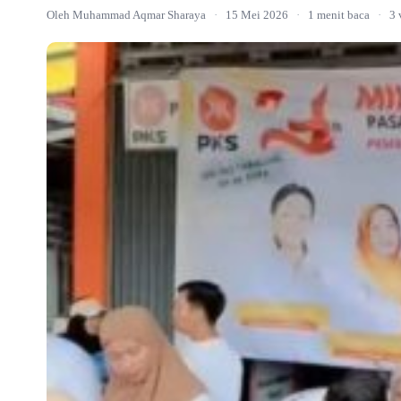
Oleh Muhammad Aqmar Sharaya
·
15 Mei 2026
·
1 menit baca
·
3 