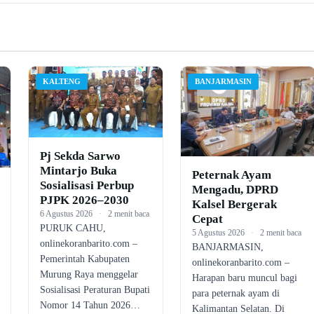
KALTENG
BANJARMASIN
Pj Sekda Sarwo
Mintarjo Buka
Peternak Ayam
Sosialisasi Perbup
Mengadu, DPRD
PJPK 2026–2030
Kalsel Bergerak
6 Agustus 2026
·
2 menit baca
Cepat
PURUK CAHU,
5 Agustus 2026
·
2 menit baca
onlinekoranbarito.com –
BANJARMASIN,
Pemerintah Kabupaten
onlinekoranbarito.com –
Murung Raya menggelar
Harapan baru muncul bagi
Sosialisasi Peraturan Bupati
para peternak ayam di
Nomor 14 Tahun 2026…
Kalimantan Selatan. Di