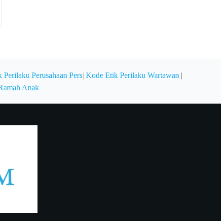
 Perilaku Perusahaan Pers
|
Kode Etik Perilaku Wartawan
|
 Ramah Anak