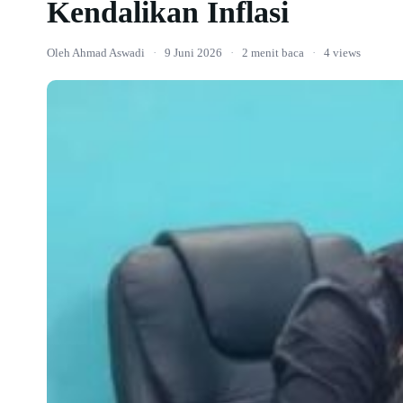
Kendalikan Inflasi
Oleh Ahmad Aswadi
·
9 Juni 2026
·
2 menit baca
·
4 views