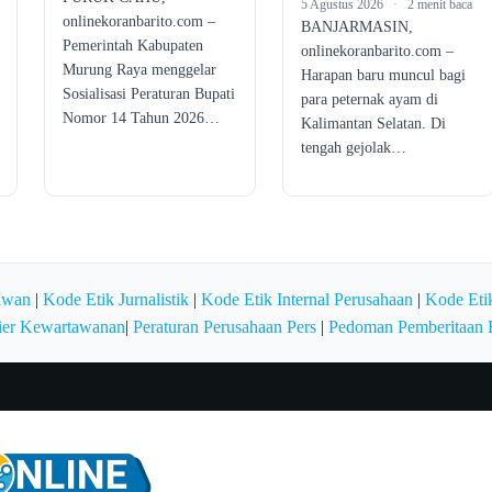
5 Agustus 2026
·
2 menit baca
onlinekoranbarito.com –
BANJARMASIN,
Pemerintah Kabupaten
onlinekoranbarito.com –
Murung Raya menggelar
Harapan baru muncul bagi
Sosialisasi Peraturan Bupati
para peternak ayam di
Nomor 14 Tahun 2026…
Kalimantan Selatan. Di
tengah gejolak…
awan
|
Kode Etik Jurnalistik
|
Kode Etik Internal Perusahaan
|
Kode Etik
ier Kewartawanan
|
Peraturan Perusahaan Pers
|
Pedoman Pemberitaan