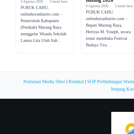
Balang 2026
6 Agustus 2026
·
3 menit baca
6 Agustus 2026
·
2 menit baca
PURUK CAHU,
PURUK CAHU,
onlinekoranbarito.com –
onlinekoranbarito.com –
Pemerintah Kabupaten
Bupati Murung Raya,
(Pemkab) Murung Raya
Heriyus M. Yoseph, secara
menggelar Wisuda Sekolah
resmi membuka Festival
Lansia Gita Uluh Itah…
Budaya Tira…
Pedoman Media Siber
|
Redaksi
|
SOP Perlindungan Wart
Jenjang Kar