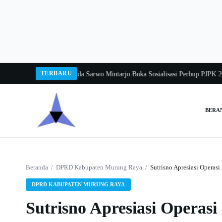
Langsung
ke
konten
TERBARU
ka Balang 2026
Pj Sekda Sarwo Mintarjo Buka Sosialisasi Perbup PJPK 2026–
BERA
Cari:
Beranda
/
DPRD Kabupaten Murung Raya
/
Sutrisno Apresiasi Operasi
DPRD KABUPATEN MURUNG RAYA
Sutrisno Apresiasi Operas