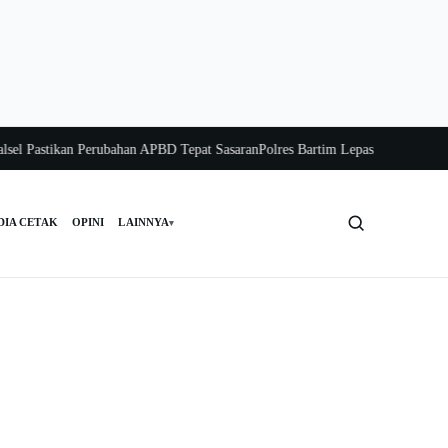
Pastikan Perubahan APBD Tepat Sasaran
Polres Bartim Lepas Bakti Sosial untu
DIA CETAK
OPINI
LAINNYA
▾
Cari