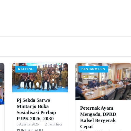
KALTENG
BANJARMASIN
Pj Sekda Sarwo
Mintarjo Buka
Peternak Ayam
Sosialisasi Perbup
Mengadu, DPRD
PJPK 2026–2030
Kalsel Bergerak
6 Agustus 2026
·
2 menit baca
Cepat
PURUK CAHU,