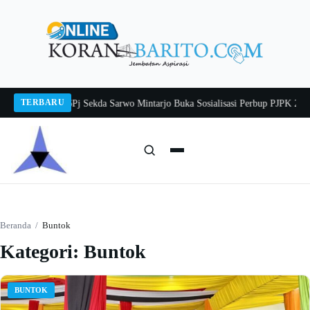
Langsung
ke
konten
TERBARU
ngka Balang 2026
Pj Sekda Sarwo Mintarjo Buka Sosialisasi Perbup PJPK 2026
Cari:
Cari
Beranda
/
Buntok
Kategori:
Buntok
BUNTOK