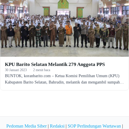
KPU Barito Selatan Melantik 279 Anggota PPS
30 Januari 2023
·
2 menit baca
BUNTOK, koranbarito.com – Ketua Komisi Pemilihan Umum (KPU)
Kabupaten Barito Selatan, Bahrudin, melantik dan mengambil sumpah…
Pedoman Media Siber
|
Redaksi
|
SOP Perlindungan Wartawan
|