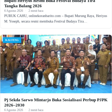
Bupati Heriyus Resmi Buka Festival Budaya Tira
Tangka Balang 2026
6 Agustus 2026
·
2 menit baca
PURUK CAHU, onlinekoranbarito.com – Bupati Murung Raya, Heriyus
M. Yoseph, secara resmi membuka Festival Budaya Tira…
KALTENG
Pj Sekda Sarwo Mintarjo Buka Sosialisasi Perbup PJPK
2026–2030
6 Agustus 2026
·
2 menit baca