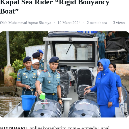
Kapal Sea Rider “Rigid Bouyancy
Boat”
Oleh Muhammad Aqmar Sharaya
·
19 Maret 2024
·
2 menit baca
·
3 views
KOTABARU
, onlinekoranbarito.com – Armada Lanal