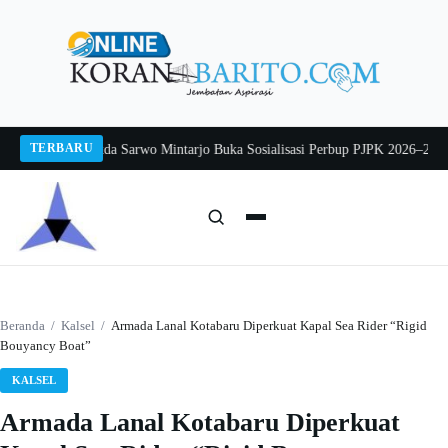
Langsung
ke
konten
TERBARU
g 2026
Pj Sekda Sarwo Mintarjo Buka Sosialisasi Perbup PJPK 2026–2030
Pete
Cari:
Cari
Beranda
/
Kalsel
/
Armada Lanal Kotabaru Diperkuat Kapal Sea Rider “Rigid
Bouyancy Boat”
KALSEL
Armada Lanal Kotabaru Diperkuat