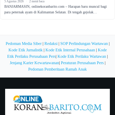
5 Agustus 2026
·
2 menit baca
BANJARMASIN, onlinekoranbarito.com – Harapan baru muncul bagi
para peternak ayam di Kalimantan Selatan. Di tengah gejolak…
Pedoman Media Siber
|
Redaksi
|
SOP Perlindungan Wartawan
|
Kode Etik Jurnalistik
|
Kode Etik Internal Perusahaan
|
Kode
Etik Perilaku Perusahaan Pers
|
Kode Etik Perilaku Wartawan
|
Jenjang Karier Kewartawanan
|
Peraturan Perusahaan Pers
|
Pedoman Pemberitaan Ramah Anak