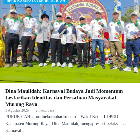
DPRD KABUPATEN MURUNG RAYA
Dina Maulidah: Karnaval Budaya Jadi Momentum
Lestarikan Identitas dan Persatuan Masyarakat
Murung Raya
3 Agustus 2026
·
2 menit baca
PURUK CAHU, onlinekoranbarito.com – Wakil Ketua I DPRD
Kabupaten Murung Raya, Dina Maulidah, mengapresiasi pelaksanaan
Karnaval…