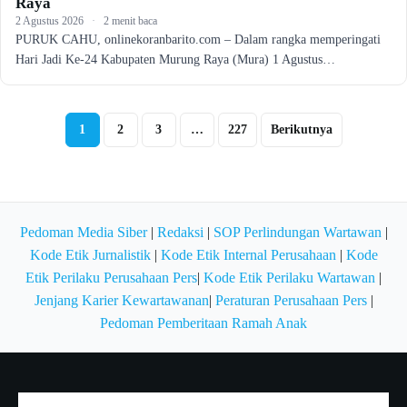
Raya
2 Agustus 2026
·
2 menit baca
PURUK CAHU, onlinekoranbarito.com – Dalam rangka memperingati
Hari Jadi Ke-24 Kabupaten Murung Raya (Mura) 1 Agustus…
Paginasi
1
2
3
…
227
Berikutnya
pos
Pedoman Media Siber
|
Redaksi
|
SOP Perlindungan Wartawan
|
Kode Etik Jurnalistik
|
Kode Etik Internal Perusahaan
|
Kode
Etik Perilaku Perusahaan Pers
|
Kode Etik Perilaku Wartawan
|
Jenjang Karier Kewartawanan
|
Peraturan Perusahaan Pers
|
Pedoman Pemberitaan Ramah Anak