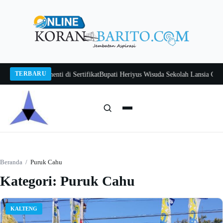
Langsung
ke
konten
TERBARU
an Berhenti di Sertifikat
Bupati Heriyus Wisuda Sekolah Lansia Gita Uluh It
Cari:
Cari
Beranda
/
Puruk Cahu
Kategori:
Puruk Cahu
KALTENG