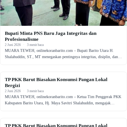
Bupati Minta PNS Baru Jaga Integritas dan
Profesionalisme
2 Juni 2026
·
3 menit baca
MUARA TEWEH, onlinekoranbarito.com – Bupati Barito Utara H.
Shalahuddin, ST., MT menegaskan pentingnya integritas, disiplin, dan…
KALTENG
TP PKK Barut Biasakan Konsumsi Pangan Lokal
Bergizi
2 Juni 2026
·
3 menit baca
MUARA TEWEH, onlinekoranbarito.com – Ketua Tim Penggerak PKK
Kabupaten Barito Utara, Hj. Maya Savitri Shalahuddin, mengajak…
KALTENG
TP PKK Barut Biasakan Konsumsi Pangan Lokal