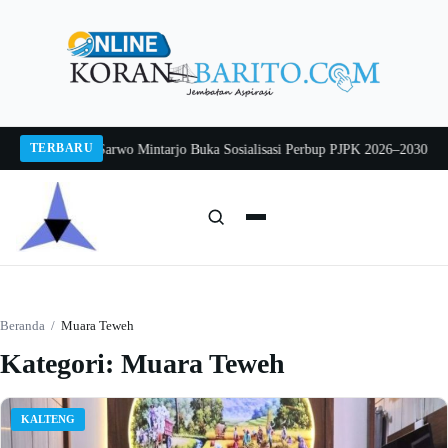
Langsung
ke
konten
TERBARU
26
Pj Sekda Sarwo Mintarjo Buka Sosialisasi Perbup PJPK 2026–2030
Peternak
Cari:
Cari
Beranda
/
Muara Teweh
Kategori:
Muara Teweh
KALTENG