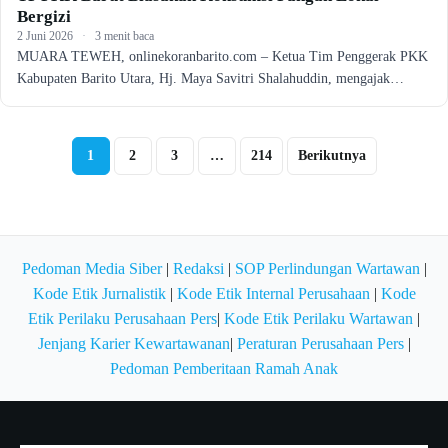
Bergizi
2 Juni 2026
·
3 menit baca
MUARA TEWEH, onlinekoranbarito.com – Ketua Tim Penggerak PKK
Kabupaten Barito Utara, Hj. Maya Savitri Shalahuddin, mengajak…
Paginasi
1
2
3
…
214
Berikutnya
pos
Pedoman Media Siber
|
Redaksi
|
SOP Perlindungan Wartawan
|
Kode Etik Jurnalistik
|
Kode Etik Internal Perusahaan
|
Kode
Etik Perilaku Perusahaan Pers
|
Kode Etik Perilaku Wartawan
|
Jenjang Karier Kewartawanan
|
Peraturan Perusahaan Pers
|
Pedoman Pemberitaan Ramah Anak