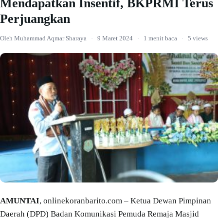
Mendapatkan Insentif, BKPRMI Terus
Perjuangkan
Oleh Muhammad Aqmar Sharaya
·
9 Maret 2024
·
1 menit baca
·
5 views
AMUNTAI
, onlinekoranbarito.com – Ketua Dewan Pimpinan
Daerah (DPD) Badan Komunikasi Pemuda Remaja Masjid