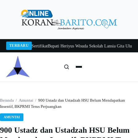
Langsung
ke
konten
TERBARU
erhenti di Sertifikat
Bupati Heriyus Wisuda Sekolah Lansia Gita Uluh Itah, 
Cari:
Cari
Beranda
/
Amuntai
/
900 Ustadz dan Ustadzah HSU Belum Mendapatkan
Insentif, BKPRMI Terus Perjuangkan
AMUNTAI
900 Ustadz dan Ustadzah HSU Belum