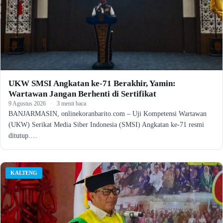
UKW SMSI Angkatan ke-71 Berakhir, Yamin:
Wartawan Jangan Berhenti di Sertifikat
9 Agustus 2026
·
3 menit baca
BANJARMASIN, onlinekoranbarito.com – Uji Kompetensi Wartawan
(UKW) Serikat Media Siber Indonesia (SMSI) Angkatan ke-71 resmi
ditutup.…
KALTENG