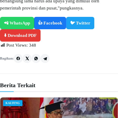
berlangsung lama harus ada upaya yang dimulai oleh
pemerintah provinsi dan pusat,”pungkasnya.
📲 WhatsApp
👍 Facebook
🐦 Twitter
⬇️ Download PDF
Post Views:
348
Bagikan:
Berita Terkait
KALTENG