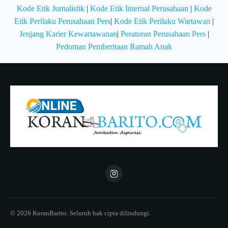
Kode Etik Jurnalistik
|
Kode Etik Internal Perusahaan
|
Kode
Etik Perilaku Perusahaan Pers
|
Kode Etik Perilaku Wartawan
|
Jenjang Karier Kewartawanan
|
Peraturan Perusahaan Pers
|
Pedoman Pemberitaan Ramah Anak
© 2026 KoranBarito. Seluruh hak cipta dilindungi.