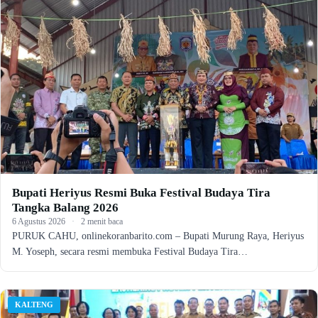
Bupati Heriyus Resmi Buka Festival Budaya Tira
Tangka Balang 2026
6 Agustus 2026
·
2 menit baca
PURUK CAHU, onlinekoranbarito.com – Bupati Murung Raya, Heriyus
M. Yoseph, secara resmi membuka Festival Budaya Tira…
KALTENG