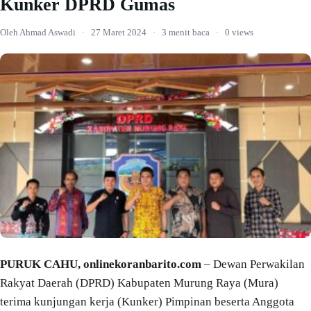
Kunker DPRD Gumas
Oleh Ahmad Aswadi
·
27 Maret 2024
·
3 menit baca
·
0 views
PURUK CAHU, onlinekoranbarito.com
– Dewan Perwakilan
Rakyat Daerah (DPRD) Kabupaten Murung Raya (Mura)
terima kunjungan kerja (Kunker) Pimpinan beserta Anggota