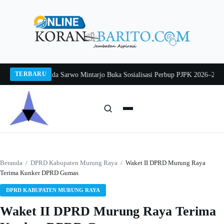
Langsung
ke
konten
TERBARU
g 2026
Pj Sekda Sarwo Mintarjo Buka Sosialisasi Perbup PJPK 2026–2030
Pete
Cari:
Cari
Beranda
/
DPRD Kabupaten Murung Raya
/
Waket II DPRD Murung Raya
Terima Kunker DPRD Gumas
DPRD KABUPATEN MURUNG RAYA
Waket II DPRD Murung Raya Terima