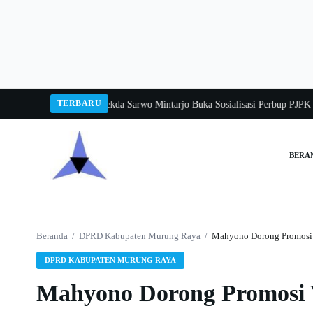
Langsung
ke
konten
TERBARU
ngka Balang 2026
Pj Sekda Sarwo Mintarjo Buka Sosialisasi Perbup PJPK 2026
BERA
Cari:
Beranda
/
DPRD Kabupaten Murung Raya
/
Mahyono Dorong Promosi 
DPRD KABUPATEN MURUNG RAYA
Mahyono Dorong Promosi 