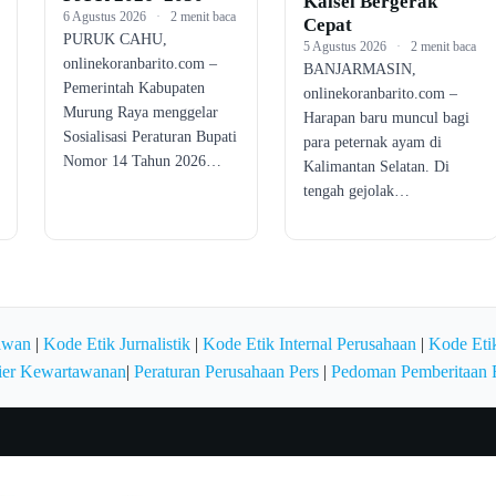
Kalsel Bergerak
6 Agustus 2026
·
2 menit baca
Cepat
PURUK CAHU,
5 Agustus 2026
·
2 menit baca
onlinekoranbarito.com –
BANJARMASIN,
Pemerintah Kabupaten
onlinekoranbarito.com –
Murung Raya menggelar
Harapan baru muncul bagi
Sosialisasi Peraturan Bupati
para peternak ayam di
Nomor 14 Tahun 2026…
Kalimantan Selatan. Di
tengah gejolak…
awan
|
Kode Etik Jurnalistik
|
Kode Etik Internal Perusahaan
|
Kode Etik
ier Kewartawanan
|
Peraturan Perusahaan Pers
|
Pedoman Pemberitaan