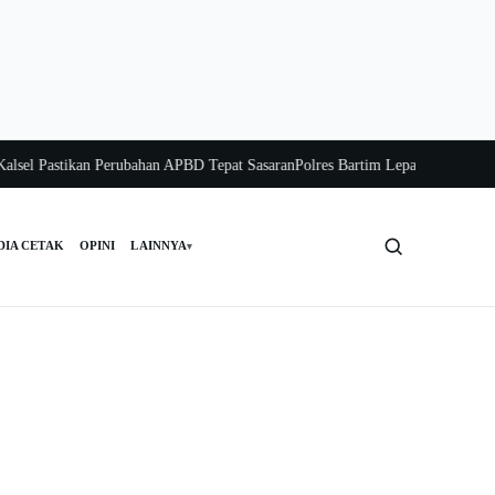
l Pastikan Perubahan APBD Tepat Sasaran
Polres Bartim Lepas Bakti Sosial unt
DIA CETAK
OPINI
LAINNYA
▾
Cari