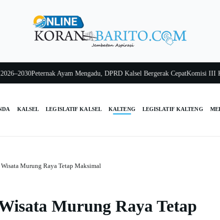
–2030
Peternak Ayam Mengadu, DPRD Kalsel Bergerak Cepat
Komisi III Kalse
NDA
KALSEL
LEGISLATIF KALSEL
KALTENG
LEGISLATIF KALTENG
ME
Wisata Murung Raya Tetap Maksimal
Wisata Murung Raya Tetap