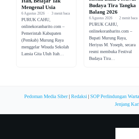
Itah, Belajar Tak
Budaya Tira Tangka
Mengenal Usia
Balang 2026
6 Agustus 2026
·
3 menit baca
6 Agustus 2026
·
2 menit baca
PURUK CAHU,
PURUK CAHU,
onlinekoranbarito.com –
onlinekoranbarito.com –
Pemerintah Kabupaten
Bupati Murung Raya,
(Pemkab) Murung Raya
Heriyus M. Yoseph, secara
menggelar Wisuda Sekolah
resmi membuka Festival
Lansia Gita Uluh Itah…
Budaya Tira…
Pedoman Media Siber
|
Redaksi
|
SOP Perlindungan Wart
Jenjang Kar