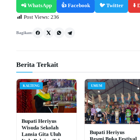
📲 WhatsApp
👍 Facebook
🐦 Twitter
⬇️
Post Views:
236
Bagikan:
Berita Terkait
KALTENG
UMUM
Bupati Heriyus
Wisuda Sekolah
Bupati Heriyus
Lansia Gita Uluh
Resmi Buka Festival