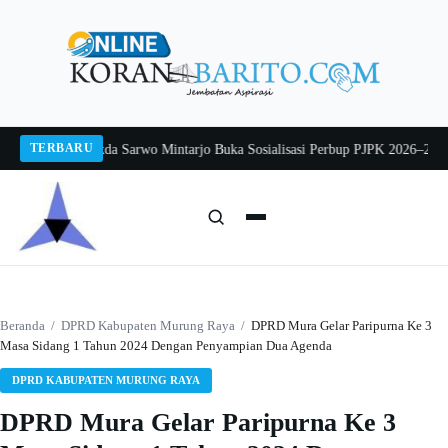
Langsung
ke
konten
TERBARU
ng 2026
Pj Sekda Sarwo Mintarjo Buka Sosialisasi Perbup PJPK 2026–2030
Pete
Cari:
Cari
Beranda
/
DPRD Kabupaten Murung Raya
/
DPRD Mura Gelar Paripurna Ke 3
Masa Sidang 1 Tahun 2024 Dengan Penyampian Dua Agenda
DPRD KABUPATEN MURUNG RAYA
DPRD Mura Gelar Paripurna Ke 3