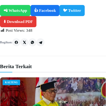
📲 WhatsApp
👍 Facebook
🐦 Twitter
⬇️ Download PDF
Post Views:
348
Bagikan:
Berita Terkait
KALTENG