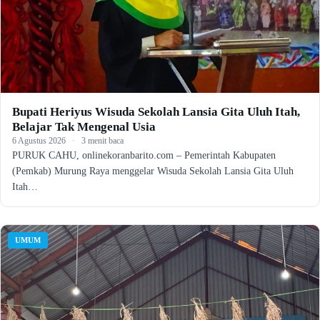
Bupati Heriyus Wisuda Sekolah Lansia Gita Uluh Itah,
Belajar Tak Mengenal Usia
6 Agustus 2026
·
3 menit baca
PURUK CAHU, onlinekoranbarito.com – Pemerintah Kabupaten
(Pemkab) Murung Raya menggelar Wisuda Sekolah Lansia Gita Uluh
Itah…
UMUM