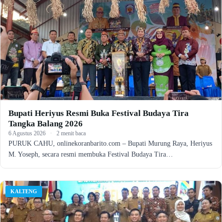
Bupati Heriyus Resmi Buka Festival Budaya Tira
Tangka Balang 2026
6 Agustus 2026
·
2 menit baca
PURUK CAHU, onlinekoranbarito.com – Bupati Murung Raya, Heriyus
M. Yoseph, secara resmi membuka Festival Budaya Tira…
KALTENG