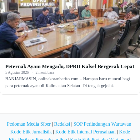
Peternak Ayam Mengadu, DPRD Kalsel Bergerak Cepat
5 Agustus 2026
·
2 menit baca
BANJARMASIN, onlinekoranbarito.com – Harapan baru muncul bagi
para peternak ayam di Kalimantan Selatan. Di tengah gejolak…
Pedoman Media Siber
|
Redaksi
|
SOP Perlindungan Wartawan
|
Kode Etik Jurnalistik
|
Kode Etik Internal Perusahaan
|
Kode
Etik Perilaku Perusahaan Pers
|
Kode Etik Perilaku Wartawan
|