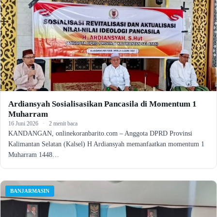
Ardiansyah Sosialisasikan Pancasila di Momentum 1
Muharram
16 Juni 2026
·
2 menit baca
KANDANGAN, onlinekoranbarito.com – Anggota DPRD Provinsi
Kalimantan Selatan (Kalsel) H Ardiansyah memanfaatkan momentum 1
Muharram 1448…
BANJARMASIN