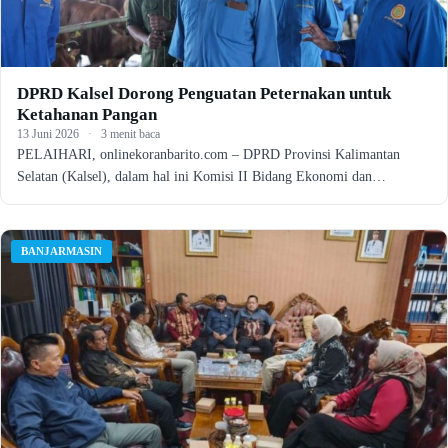
DPRD Kalsel Dorong Penguatan Peternakan untuk
Ketahanan Pangan
13 Juni 2026
·
3 menit baca
PELAIHARI, onlinekoranbarito.com – DPRD Provinsi Kalimantan
Selatan (Kalsel), dalam hal ini Komisi II Bidang Ekonomi dan…
BANJARMASIN