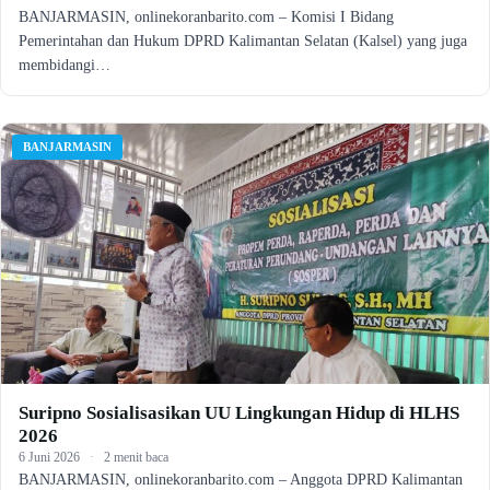
BANJARMASIN, onlinekoranbarito.com – Komisi I Bidang
Pemerintahan dan Hukum DPRD Kalimantan Selatan (Kalsel) yang juga
membidangi…
BANJARMASIN
Suripno Sosialisasikan UU Lingkungan Hidup di HLHS
2026
6 Juni 2026
·
2 menit baca
BANJARMASIN, onlinekoranbarito.com – Anggota DPRD Kalimantan