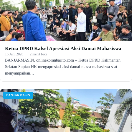
Ketua DPRD Kalsel Apresiasi Aksi Damai Mahasiswa
15 Juni 2026
·
2 menit baca
BANJARMASIN, onlinekoranbarito.com – Ketua DPRD Kalimantan
Selatan Supian HK mengapresiasi aksi damai massa mahasiswa saat
menyampaikan…
BANJARMASIN