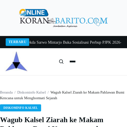
Langsung
ke
konten
TERBARU
ang 2026
Pj Sekda Sarwo Mintarjo Buka Sosialisasi Perbup PJPK 2026–2030
Pe
Cari:
Cari
Beranda
/
Diskominfo Kalsel
/
Wagub Kalsel Ziarah ke Makam Pahlawan Bumi
Kencana untuk Menghormati Sejarah
DISKOMINFO KALSEL
Wagub Kalsel Ziarah ke Makam