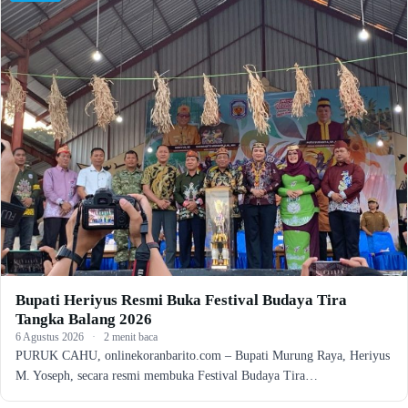
Bupati Heriyus Resmi Buka Festival Budaya Tira
Tangka Balang 2026
6 Agustus 2026
·
2 menit baca
PURUK CAHU, onlinekoranbarito.com – Bupati Murung Raya, Heriyus
M. Yoseph, secara resmi membuka Festival Budaya Tira…