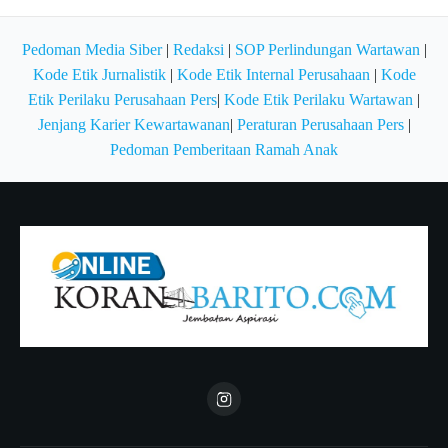
Pedoman Media Siber
|
Redaksi
|
SOP Perlindungan Wartawan
|
Kode Etik Jurnalistik
|
Kode Etik Internal Perusahaan
|
Kode
Etik Perilaku Perusahaan Pers
|
Kode Etik Perilaku Wartawan
|
Jenjang Karier Kewartawanan
|
Peraturan Perusahaan Pers
|
Pedoman Pemberitaan Ramah Anak