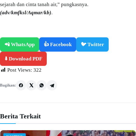
sejarah dan cinta tanah air,” pungkasnya.
(adv/kmfksl/Aqmar/kb)
.
📲 WhatsApp
👍 Facebook
🐦 Twitter
⬇️ Download PDF
Post Views:
322
Bagikan:
Berita Terkait