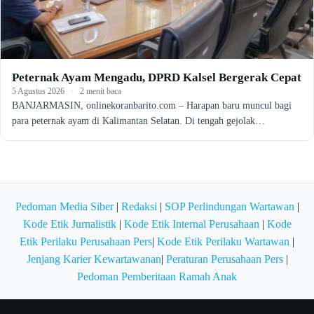
Peternak Ayam Mengadu, DPRD Kalsel Bergerak Cepat
5 Agustus 2026
·
2 menit baca
BANJARMASIN, onlinekoranbarito.com – Harapan baru muncul bagi
para peternak ayam di Kalimantan Selatan. Di tengah gejolak…
Pedoman Media Siber
|
Redaksi
|
SOP Perlindungan Wartawan
|
Kode Etik Jurnalistik
|
Kode Etik Internal Perusahaan
|
Kode
Etik Perilaku Perusahaan Pers
|
Kode Etik Perilaku Wartawan
|
Jenjang Karier Kewartawanan
|
Peraturan Perusahaan Pers
|
Pedoman Pemberitaan Ramah Anak