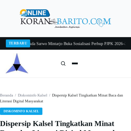
Langsung
ke
konten
TERBARU
ng 2026
Pj Sekda Sarwo Mintarjo Buka Sosialisasi Perbup PJPK 2026–2030
Pet
Cari:
Cari
Beranda
/
Diskominfo Kalsel
/
Dispersip Kalsel Tingkatkan Minat Baca dan
Literasi Digital Masyarakat
DISKOMINFO KALSEL
Dispersip Kalsel Tingkatkan Minat