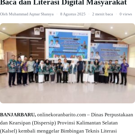
Baca dan Literasi Digital Masyarakat
Oleh Muhammad Aqmar Sharaya
·
8 Agustus 2025
·
2 menit baca
·
0 views
BANJARBARU,
onlinekoranbarito.com – Dinas Perpustakaan
dan Kearsipan (Dispersip) Provinsi Kalimantan Selatan
(Kalsel) kembali menggelar Bimbingan Teknis Literasi