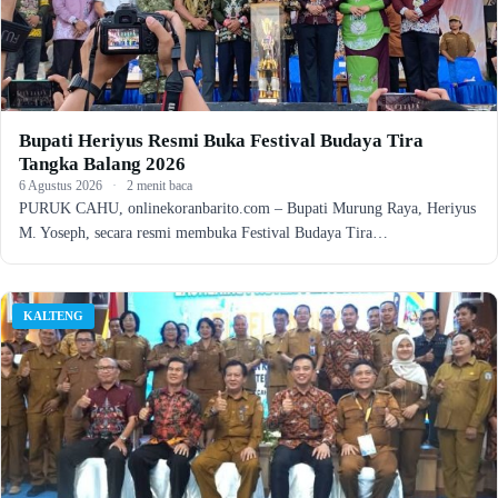
Bupati Heriyus Resmi Buka Festival Budaya Tira
Tangka Balang 2026
6 Agustus 2026
·
2 menit baca
PURUK CAHU, onlinekoranbarito.com – Bupati Murung Raya, Heriyus
M. Yoseph, secara resmi membuka Festival Budaya Tira…
KALTENG