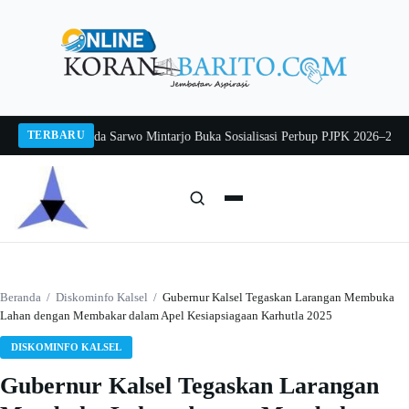
Langsung
ke
konten
TERBARU
g 2026
Pj Sekda Sarwo Mintarjo Buka Sosialisasi Perbup PJPK 2026–2030
Pete
Cari:
Cari
Beranda
/
Diskominfo Kalsel
/
Gubernur Kalsel Tegaskan Larangan Membuka
Lahan dengan Membakar dalam Apel Kesiapsiagaan Karhutla 2025
DISKOMINFO KALSEL
Gubernur Kalsel Tegaskan Larangan