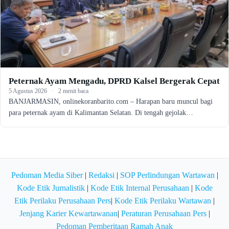
Peternak Ayam Mengadu, DPRD Kalsel Bergerak Cepat
5 Agustus 2026
·
2 menit baca
BANJARMASIN, onlinekoranbarito.com – Harapan baru muncul bagi
para peternak ayam di Kalimantan Selatan. Di tengah gejolak…
Pedoman Media Siber
|
Redaksi
|
SOP Perlindungan Wartawan
|
Kode Etik Jurnalistik
|
Kode Etik Internal Perusahaan
|
Kode
Etik Perilaku Perusahaan Pers
|
Kode Etik Perilaku Wartawan
|
Jenjang Karier Kewartawanan
|
Peraturan Perusahaan Pers
|
Pedoman Pemberitaan Ramah Anak