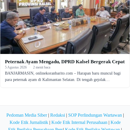
Peternak Ayam Mengadu, DPRD Kalsel Bergerak Cepat
5 Agustus 2026
·
2 menit baca
BANJARMASIN, onlinekoranbarito.com – Harapan baru muncul bagi
para peternak ayam di Kalimantan Selatan. Di tengah gejolak…
Pedoman Media Siber
|
Redaksi
|
SOP Perlindungan Wartawan
|
Kode Etik Jurnalistik
|
Kode Etik Internal Perusahaan
|
Kode
Etik Perilaku Perusahaan Pers
|
Kode Etik Perilaku Wartawan
|