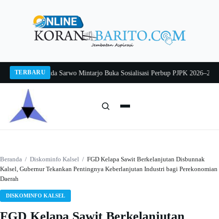
Langsung
ke
konten
TERBARU
g 2026
Pj Sekda Sarwo Mintarjo Buka Sosialisasi Perbup PJPK 2026–2030
Pete
Cari:
Cari
Beranda
/
Diskominfo Kalsel
/
FGD Kelapa Sawit Berkelanjutan Disbunnak
Kalsel, Gubernur Tekankan Pentingnya Keberlanjutan Industri bagi Perekonomian
Daerah
DISKOMINFO KALSEL
FGD Kelapa Sawit Berkelanjutan