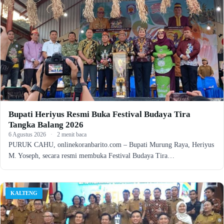
Bupati Heriyus Resmi Buka Festival Budaya Tira
Tangka Balang 2026
6 Agustus 2026
·
2 menit baca
PURUK CAHU, onlinekoranbarito.com – Bupati Murung Raya, Heriyus
M. Yoseph, secara resmi membuka Festival Budaya Tira…
KALTENG