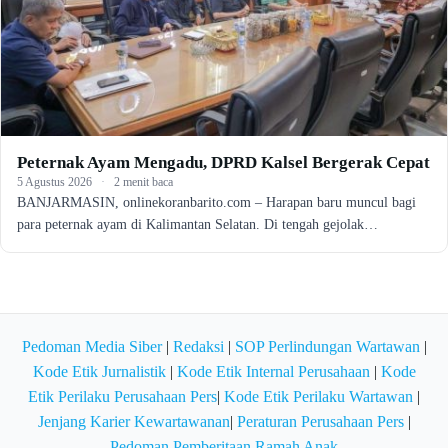
Peternak Ayam Mengadu, DPRD Kalsel Bergerak Cepat
5 Agustus 2026
·
2 menit baca
BANJARMASIN, onlinekoranbarito.com – Harapan baru muncul bagi
para peternak ayam di Kalimantan Selatan. Di tengah gejolak…
Pedoman Media Siber
|
Redaksi
|
SOP Perlindungan Wartawan
|
Kode Etik Jurnalistik
|
Kode Etik Internal Perusahaan
|
Kode
Etik Perilaku Perusahaan Pers
|
Kode Etik Perilaku Wartawan
|
Jenjang Karier Kewartawanan
|
Peraturan Perusahaan Pers
|
Pedoman Pemberitaan Ramah Anak