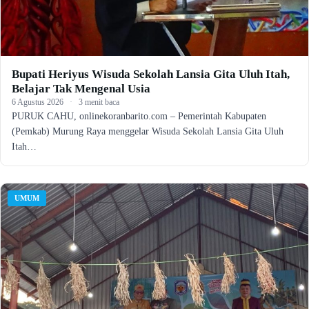
Bupati Heriyus Wisuda Sekolah Lansia Gita Uluh Itah,
Belajar Tak Mengenal Usia
6 Agustus 2026
·
3 menit baca
PURUK CAHU, onlinekoranbarito.com – Pemerintah Kabupaten
(Pemkab) Murung Raya menggelar Wisuda Sekolah Lansia Gita Uluh
Itah…
UMUM