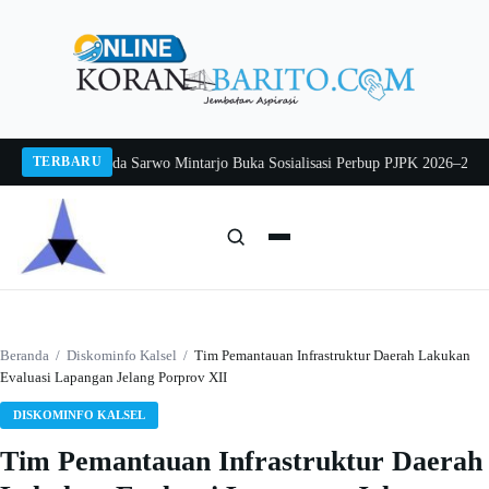
Langsung
ke
konten
TERBARU
g 2026
Pj Sekda Sarwo Mintarjo Buka Sosialisasi Perbup PJPK 2026–2030
Pete
Cari:
Cari
Beranda
/
Diskominfo Kalsel
/
Tim Pemantauan Infrastruktur Daerah Lakukan
Evaluasi Lapangan Jelang Porprov XII
DISKOMINFO KALSEL
Tim Pemantauan Infrastruktur Daerah