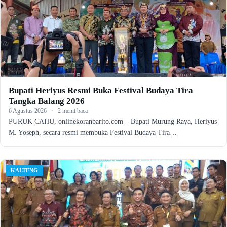
Bupati Heriyus Resmi Buka Festival Budaya Tira
Tangka Balang 2026
6 Agustus 2026
·
2 menit baca
PURUK CAHU, onlinekoranbarito.com – Bupati Murung Raya, Heriyus
M. Yoseph, secara resmi membuka Festival Budaya Tira…
KALTENG