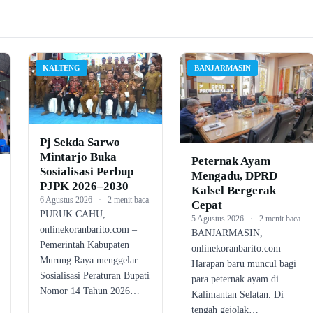
KALTENG
BANJARMASIN
Pj Sekda Sarwo
Mintarjo Buka
Peternak Ayam
Sosialisasi Perbup
Mengadu, DPRD
PJPK 2026–2030
Kalsel Bergerak
6 Agustus 2026
·
2 menit baca
Cepat
PURUK CAHU,
5 Agustus 2026
·
2 menit baca
onlinekoranbarito.com –
BANJARMASIN,
Pemerintah Kabupaten
onlinekoranbarito.com –
Murung Raya menggelar
Harapan baru muncul bagi
Sosialisasi Peraturan Bupati
para peternak ayam di
Nomor 14 Tahun 2026…
Kalimantan Selatan. Di
tengah gejolak…