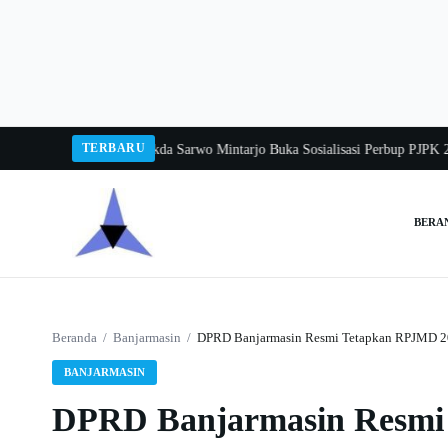
Langsung
ke
konten
TERBARU
ka Balang 2026
Pj Sekda Sarwo Mintarjo Buka Sosialisasi Perbup PJPK 2026–
BERA
Cari:
Beranda
/
Banjarmasin
/
DPRD Banjarmasin Resmi Tetapkan RPJMD 2
BANJARMASIN
DPRD Banjarmasin Resmi