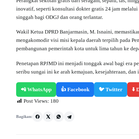
Perangkat sekolah gratis dari seragam, sepatu, tas, h
inovatif, seperti konsultasi dokter gratis 24 jam melalu
singgah bagi ODGJ dan orang terlantar.
Wakil Ketua DPRD Banjarmasin, M. Isnaini, memastika
mengakomodir visi misi kepala daerah terpilih pada 
pembangunan pemerintah kota untuk lima tahun ke depa
Penetapan RPJMD ini menjadi tonggak awal bagi era 
seribu sungai ini ke arah kemajuan, kesejahteraan, dan
📲 WhatsApp
👍 Facebook
🐦 Twitter
⬇️
Post Views:
180
Bagikan: