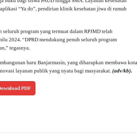
ingga buku bagi siswa PAUD hingga SMA. Layanan kesehatan
i aplikasi “Ya do”, pendirian klinik kesehatan jiwa di rumah
n seluruh program yang termuat dalam RPJMD telah
Pemilu 2024. “DPRD mendukung penuh seluruh program
n,” tegasnya.
pembangunan baru Banjarmasin, yang diharapkan membawa kot
 inovasi layanan publik yang nyata bagi masyarakat.
(adv/kb).
 Download PDF