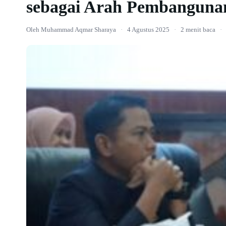
sebagai Arah Pembanguna
Oleh Muhammad Aqmar Sharaya
·
4 Agustus 2025
·
2 menit baca
·