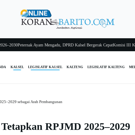
2030
Peternak Ayam Mengadu, DPRD Kalsel Bergerak Cepat
Komisi III Kalsel 
NDA
KALSEL
LEGISLATIF KALSEL
KALTENG
LEGISLATIF KALTENG
ME
025–2029 sebagai Arah Pembangunan
 Tetapkan RPJMD 2025–2029