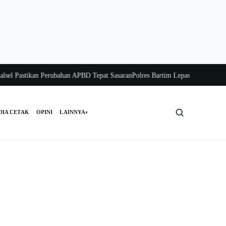
Pastikan Perubahan APBD Tepat Sasaran
Polres Bartim Lepas Bakti Sosial untu
DIA CETAK
OPINI
LAINNYA
▾
Cari