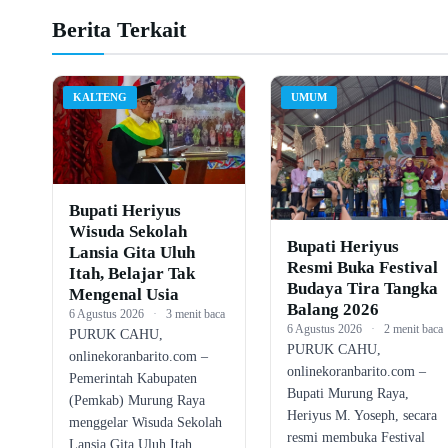
Berita Terkait
KALTENG
UMUM
Bupati Heriyus
Wisuda Sekolah
Bupati Heriyus
Lansia Gita Uluh
Resmi Buka Festival
Itah, Belajar Tak
Budaya Tira Tangka
Mengenal Usia
Balang 2026
6 Agustus 2026
·
3 menit baca
6 Agustus 2026
·
2 menit baca
PURUK CAHU,
PURUK CAHU,
onlinekoranbarito.com –
onlinekoranbarito.com –
Pemerintah Kabupaten
Bupati Murung Raya,
(Pemkab) Murung Raya
Heriyus M. Yoseph, secara
menggelar Wisuda Sekolah
resmi membuka Festival
Lansia Gita Uluh Itah…