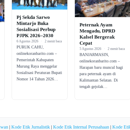
Pj Sekda Sarwo
Mintarjo Buka
Peternak Ayam
Sosialisasi Perbup
Mengadu, DPRD
PJPK 2026–2030
Kalsel Bergerak
6 Agustus 2026
·
2 menit baca
Cepat
PURUK CAHU,
5 Agustus 2026
·
2 menit baca
onlinekoranbarito.com –
BANJARMASIN,
Pemerintah Kabupaten
onlinekoranbarito.com –
Murung Raya menggelar
Harapan baru muncul bagi
Sosialisasi Peraturan Bupati
para peternak ayam di
Nomor 14 Tahun 2026…
Kalimantan Selatan. Di
tengah gejolak…
awan
|
Kode Etik Jurnalistik
|
Kode Etik Internal Perusahaan
|
Kode Etik