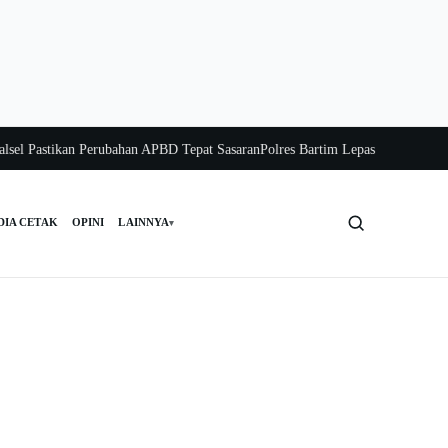
stikan Perubahan APBD Tepat Sasaran
Polres Bartim Lepas Bakti Sosial untuk 
DIA CETAK
OPINI
LAINNYA
▾
Cari