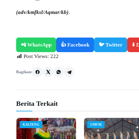
(adv/kmfksl/Aqmar/kb)
.
📲 WhatsApp
👍 Facebook
🐦 Twitter
⬇️
Post Views:
222
Bagikan:
Berita Terkait
KALTENG
UMUM