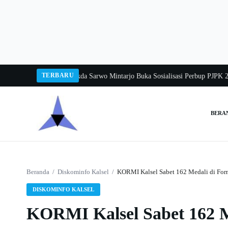
Langsung
ke
konten
TERBARU
a Balang 2026
Pj Sekda Sarwo Mintarjo Buka Sosialisasi Perbup PJPK 2026–20
BERA
Cari:
Beranda
/
Diskominfo Kalsel
/
KORMI Kalsel Sabet 162 Medali di Forn
DISKOMINFO KALSEL
KORMI Kalsel Sabet 162 Me