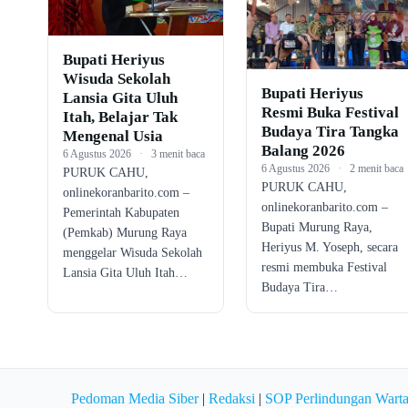
Bupati Heriyus
Wisuda Sekolah
Bupati Heriyus
Lansia Gita Uluh
Resmi Buka Festival
Itah, Belajar Tak
Budaya Tira Tangka
Mengenal Usia
Balang 2026
6 Agustus 2026
·
3 menit baca
6 Agustus 2026
·
2 menit baca
PURUK CAHU,
PURUK CAHU,
onlinekoranbarito.com –
onlinekoranbarito.com –
Pemerintah Kabupaten
Bupati Murung Raya,
(Pemkab) Murung Raya
Heriyus M. Yoseph, secara
menggelar Wisuda Sekolah
resmi membuka Festival
Lansia Gita Uluh Itah…
Budaya Tira…
Pedoman Media Siber
|
Redaksi
|
SOP Perlindungan Wart