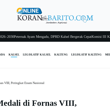
30
Peternak Ayam Mengadu, DPRD Kalsel Bergerak Cepat
Komisi III Kalsel Pa
NDA
KALSEL
LEGISLATIF KALSEL
KALTENG
LEGISLATIF KALTENG
ME
as VIII, Peringkat Enam Nasional
dali di Fornas VIII,