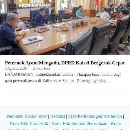
Peternak Ayam Mengadu, DPRD Kalsel Bergerak Cepat
5 Agustus 2026
·
2 menit baca
BANJARMASIN, onlinekoranbarito.com – Harapan baru muncul bagi
para peternak ayam di Kalimantan Selatan. Di tengah gejolak…
Pedoman Media Siber
|
Redaksi
|
SOP Perlindungan Wartawan
|
Kode Etik Jurnalistik
|
Kode Etik Internal Perusahaan
|
Kode