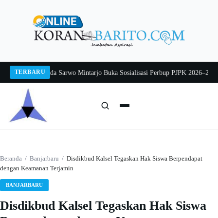
Langsung
ke
konten
TERBARU
g 2026
Pj Sekda Sarwo Mintarjo Buka Sosialisasi Perbup PJPK 2026–2030
Pete
Cari:
Cari
Beranda
/
Banjarbaru
/
Disdikbud Kalsel Tegaskan Hak Siswa Berpendapat
dengan Keamanan Terjamin
BANJARBARU
Disdikbud Kalsel Tegaskan Hak Siswa