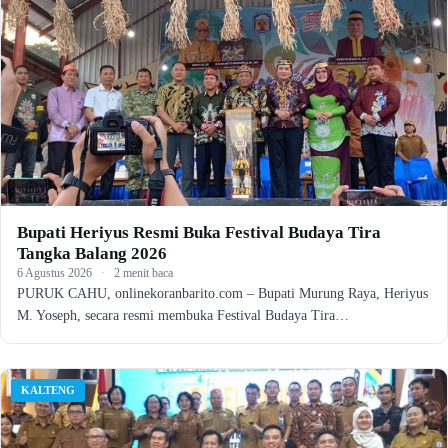
Bupati Heriyus Resmi Buka Festival Budaya Tira
Tangka Balang 2026
6 Agustus 2026
·
2 menit baca
PURUK CAHU, onlinekoranbarito.com – Bupati Murung Raya, Heriyus
M. Yoseph, secara resmi membuka Festival Budaya Tira…
KALTENG