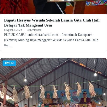
Bupati Heriyus Wisuda Sekolah Lansia Gita Uluh Itah,
Belajar Tak Mengenal Usia
6 Agustus 2026
·
3 menit baca
PURUK CAHU, onlinekoranbarito.com – Pemerintah Kabupaten
(Pemkab) Murung Raya menggelar Wisuda Sekolah Lansia Gita Uluh
Itah…
UMUM