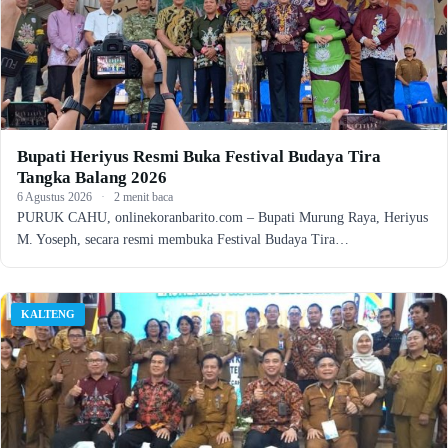
Bupati Heriyus Resmi Buka Festival Budaya Tira
Tangka Balang 2026
6 Agustus 2026
·
2 menit baca
PURUK CAHU, onlinekoranbarito.com – Bupati Murung Raya, Heriyus
M. Yoseph, secara resmi membuka Festival Budaya Tira…
KALTENG