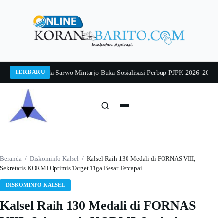
Langsung
ke
konten
TERBARU
2026
Pj Sekda Sarwo Mintarjo Buka Sosialisasi Perbup PJPK 2026–2030
Petern
Cari:
Cari
Beranda
/
Diskominfo Kalsel
/
Kalsel Raih 130 Medali di FORNAS VIII,
Sekretaris KORMI Optimis Target Tiga Besar Tercapai
DISKOMINFO KALSEL
Kalsel Raih 130 Medali di FORNAS