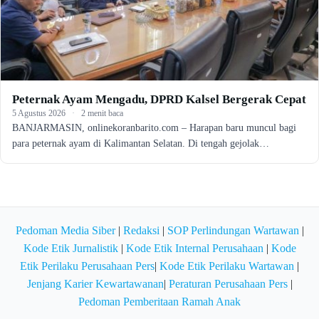
Peternak Ayam Mengadu, DPRD Kalsel Bergerak Cepat
5 Agustus 2026
·
2 menit baca
BANJARMASIN, onlinekoranbarito.com – Harapan baru muncul bagi
para peternak ayam di Kalimantan Selatan. Di tengah gejolak…
Pedoman Media Siber
|
Redaksi
|
SOP Perlindungan Wartawan
|
Kode Etik Jurnalistik
|
Kode Etik Internal Perusahaan
|
Kode
Etik Perilaku Perusahaan Pers
|
Kode Etik Perilaku Wartawan
|
Jenjang Karier Kewartawanan
|
Peraturan Perusahaan Pers
|
Pedoman Pemberitaan Ramah Anak