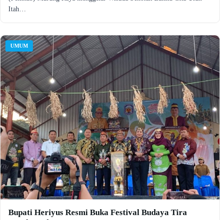
Itah…
UMUM
Bupati Heriyus Resmi Buka Festival Budaya Tira