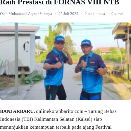
Raih Prestasi di FORNAS VIII NTB
Oleh Muhammad Aqmar Sharaya
·
25 Juli 2025
·
2 menit baca
·
0 views
BANJARBARU,
onlinekoranbarito.com – Tarung Bebas
Indonesia (TBI) Kalimantan Selatan (Kalsel) siap
menunjukkan kemampuan terbaik pada ajang Festival