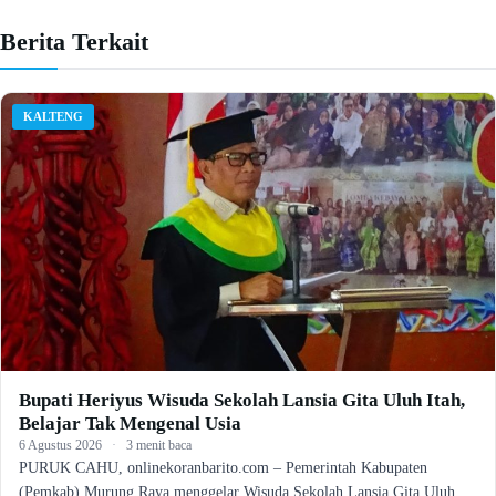
Berita Terkait
KALTENG
Bupati Heriyus Wisuda Sekolah Lansia Gita Uluh Itah,
Belajar Tak Mengenal Usia
6 Agustus 2026
·
3 menit baca
PURUK CAHU, onlinekoranbarito.com – Pemerintah Kabupaten
(Pemkab) Murung Raya menggelar Wisuda Sekolah Lansia Gita Uluh