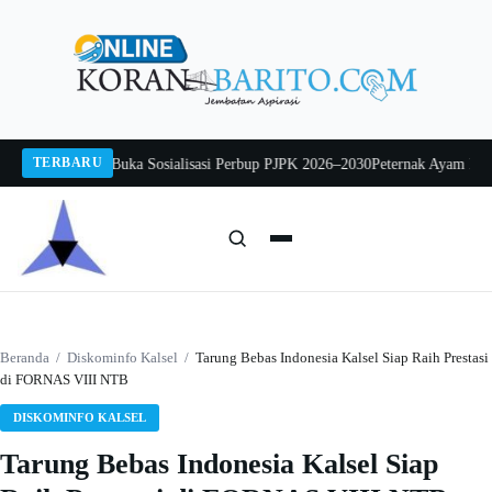
Langsung
ke
konten
TERBARU
rwo Mintarjo Buka Sosialisasi Perbup PJPK 2026–2030
Peternak Ayam Mengad
Cari:
Cari
Beranda
/
Diskominfo Kalsel
/
Tarung Bebas Indonesia Kalsel Siap Raih Prestasi
di FORNAS VIII NTB
DISKOMINFO KALSEL
Tarung Bebas Indonesia Kalsel Siap