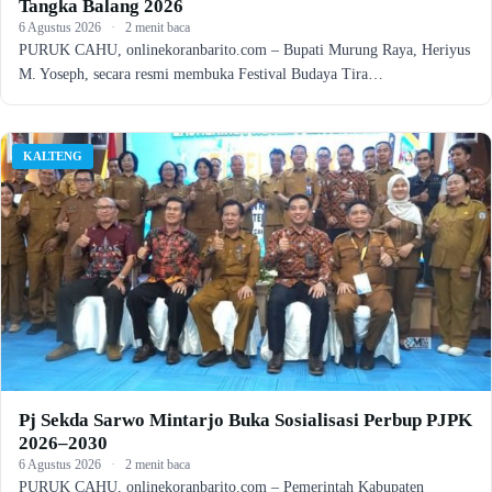
Tangka Balang 2026
6 Agustus 2026
·
2 menit baca
PURUK CAHU, onlinekoranbarito.com – Bupati Murung Raya, Heriyus
M. Yoseph, secara resmi membuka Festival Budaya Tira…
KALTENG
Pj Sekda Sarwo Mintarjo Buka Sosialisasi Perbup PJPK
2026–2030
6 Agustus 2026
·
2 menit baca
PURUK CAHU, onlinekoranbarito.com – Pemerintah Kabupaten