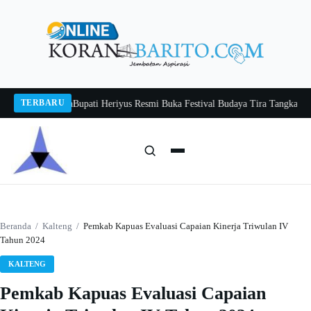
Langsung
ke
konten
TERBARU
Mengenal Usia
Bupati Heriyus Resmi Buka Festival Budaya Tira Tangka Balang
Cari:
Cari
Beranda
/
Kalteng
/
Pemkab Kapuas Evaluasi Capaian Kinerja Triwulan IV
Tahun 2024
KALTENG
Pemkab Kapuas Evaluasi Capaian