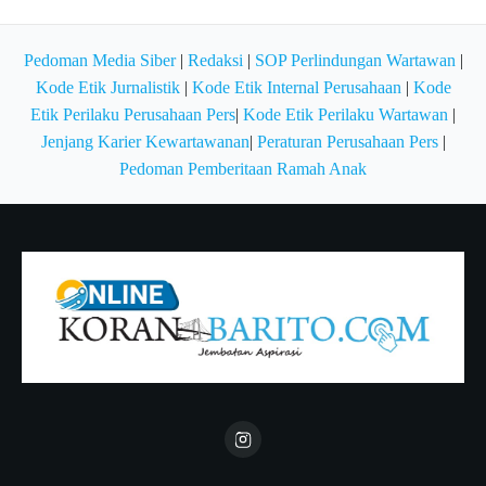
Pedoman Media Siber
|
Redaksi
|
SOP Perlindungan Wartawan
|
Kode Etik Jurnalistik
|
Kode Etik Internal Perusahaan
|
Kode
Etik Perilaku Perusahaan Pers
|
Kode Etik Perilaku Wartawan
|
Jenjang Karier Kewartawanan
|
Peraturan Perusahaan Pers
|
Pedoman Pemberitaan Ramah Anak