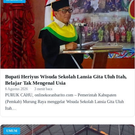
Bupati Heriyus Wisuda Sekolah Lansia Gita Uluh Itah,
Belajar Tak Mengenal Usia
6 Agustus 2026
·
3 menit baca
PURUK CAHU, onlinekoranbarito.com – Pemerintah Kabupaten
(Pemkab) Murung Raya menggelar Wisuda Sekolah Lansia Gita Uluh
Itah…
UMUM