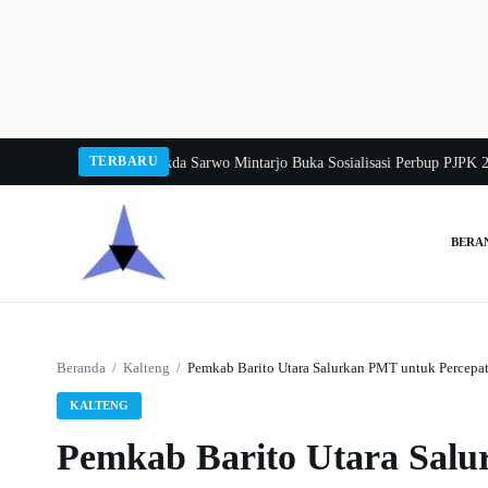
Langsung
ke
konten
TERBARU
ka Balang 2026
Pj Sekda Sarwo Mintarjo Buka Sosialisasi Perbup PJPK 2026–
BERA
Cari:
Beranda
/
Kalteng
/
Pemkab Barito Utara Salurkan PMT untuk Percepa
KALTENG
Pemkab Barito Utara Sal