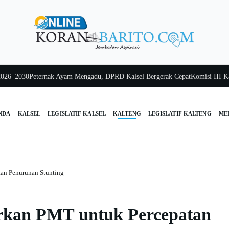
2030
Peternak Ayam Mengadu, DPRD Kalsel Bergerak Cepat
Komisi III Kalsel 
NDA
KALSEL
LEGISLATIF KALSEL
KALTENG
LEGISLATIF KALTENG
ME
tan Penurunan Stunting
urkan PMT untuk Percepatan