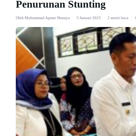
Penurunan Stunting
Oleh Muhammad Aqmar Sharaya
·
5 Januari 2025
·
2 menit baca
·