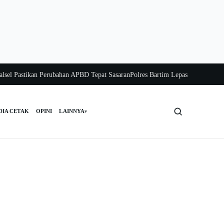
Pastikan Perubahan APBD Tepat Sasaran
Polres Bartim Lepas Bakti Sosial untu
DIA CETAK
OPINI
LAINNYA
▾
Cari