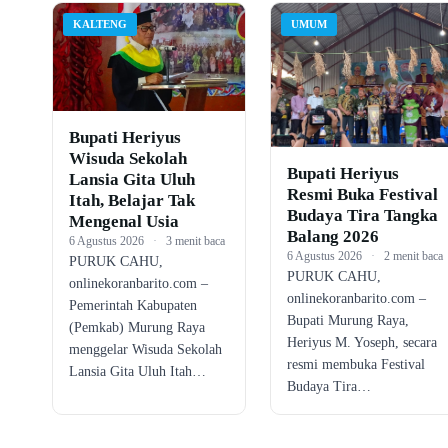
KALTENG
UMUM
Bupati Heriyus
Wisuda Sekolah
Bupati Heriyus
Lansia Gita Uluh
Resmi Buka Festival
Itah, Belajar Tak
Budaya Tira Tangka
Mengenal Usia
Balang 2026
6 Agustus 2026
·
3 menit baca
6 Agustus 2026
·
2 menit baca
PURUK CAHU,
PURUK CAHU,
onlinekoranbarito.com –
onlinekoranbarito.com –
Pemerintah Kabupaten
Bupati Murung Raya,
(Pemkab) Murung Raya
Heriyus M. Yoseph, secara
menggelar Wisuda Sekolah
resmi membuka Festival
Lansia Gita Uluh Itah…
Budaya Tira…