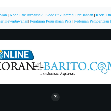
awan
|
Kode Etik Jurnalistik
|
Kode Etik Internal Perusahaan
|
Kode Etik
ier Kewartawanan
|
Peraturan Perusahaan Pers
|
Pedoman Pemberitaan