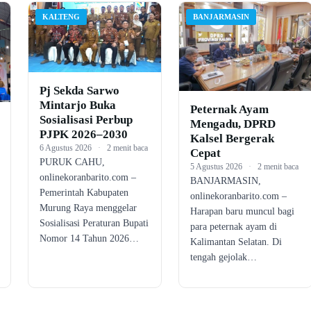
KALTENG
BANJARMASIN
Pj Sekda Sarwo
Mintarjo Buka
Peternak Ayam
Sosialisasi Perbup
Mengadu, DPRD
PJPK 2026–2030
Kalsel Bergerak
6 Agustus 2026
·
2 menit baca
Cepat
PURUK CAHU,
5 Agustus 2026
·
2 menit baca
onlinekoranbarito.com –
BANJARMASIN,
Pemerintah Kabupaten
onlinekoranbarito.com –
Murung Raya menggelar
Harapan baru muncul bagi
Sosialisasi Peraturan Bupati
para peternak ayam di
Nomor 14 Tahun 2026…
Kalimantan Selatan. Di
tengah gejolak…