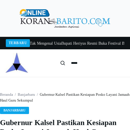
Langsung
ke
konten
TERBARU
tah, Belajar Tak Mengenal Usia
Bupati Heriyus Resmi Buka Festival Budaya T
Cari:
Cari
Beranda
/
Banjarbaru
/
Gubernur Kalsel Pastikan Kesiapan Posko Layani Jamaah
Haul Guru Sekumpul
BANJARBARU
Gubernur Kalsel Pastikan Kesiapan