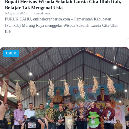
Bupati Heriyus Wisuda Sekolah Lansia Gita Uluh Itah,
Belajar Tak Mengenal Usia
6 Agustus 2026
·
3 menit baca
PURUK CAHU, onlinekoranbarito.com – Pemerintah Kabupaten
(Pemkab) Murung Raya menggelar Wisuda Sekolah Lansia Gita Uluh
Itah…
UMUM