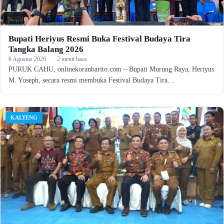
Bupati Heriyus Resmi Buka Festival Budaya Tira
Tangka Balang 2026
6 Agustus 2026
·
2 menit baca
PURUK CAHU, onlinekoranbarito.com – Bupati Murung Raya, Heriyus
M. Yoseph, secara resmi membuka Festival Budaya Tira…
KALTENG