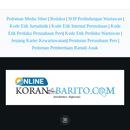
Pedoman Media Siber
|
Redaksi
|
SOP Perlindungan Wartawan
|
Kode Etik Jurnalistik
|
Kode Etik Internal Perusahaan
|
Kode
Etik Perilaku Perusahaan Pers
|
Kode Etik Perilaku Wartawan
|
Jenjang Karier Kewartawanan
|
Peraturan Perusahaan Pers
|
Pedoman Pemberitaan Ramah Anak