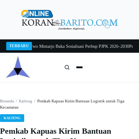
Langsung
ke
konten
TERBARU
Pj Sekda Sarwo Mintarjo Buka Sosialisasi Perbup PJPK 2026–2030
Peternak A
Cari:
Cari
Beranda
/
Kalteng
/
Pemkab Kapuas Kirim Bantuan Logistik untuk Tiga
Kecamatan
KALTENG
Pemkab Kapuas Kirim Bantuan