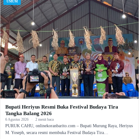
UMUM
Bupati Heriyus Resmi Buka Festival Budaya Tira
Tangka Balang 2026
6 Agustus 2026
·
2 menit baca
PURUK CAHU, onlinekoranbarito.com – Bupati Murung Raya, Heriyus
M. Yoseph, secara resmi membuka Festival Budaya Tira…