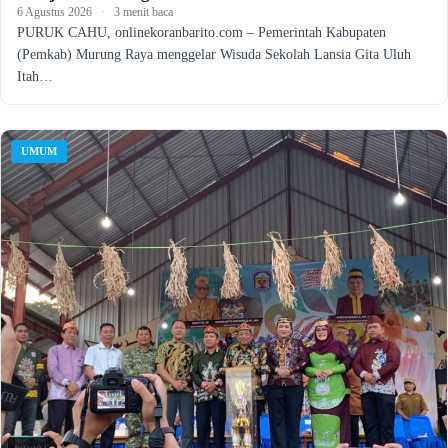
6 Agustus 2026
·
3 menit baca
PURUK CAHU, onlinekoranbarito.com – Pemerintah Kabupaten
(Pemkab) Murung Raya menggelar Wisuda Sekolah Lansia Gita Uluh
Itah…
UMUM