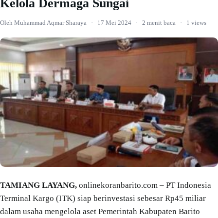
Kelola Dermaga Sungai
Oleh Muhammad Aqmar Sharaya
·
17 Mei 2024
·
2 menit baca
·
1 views
TAMIANG LAYANG,
onlinekoranbarito.com – PT Indonesia
Terminal Kargo (ITK) siap berinvestasi sebesar Rp45 miliar
dalam usaha mengelola aset Pemerintah Kabupaten Barito