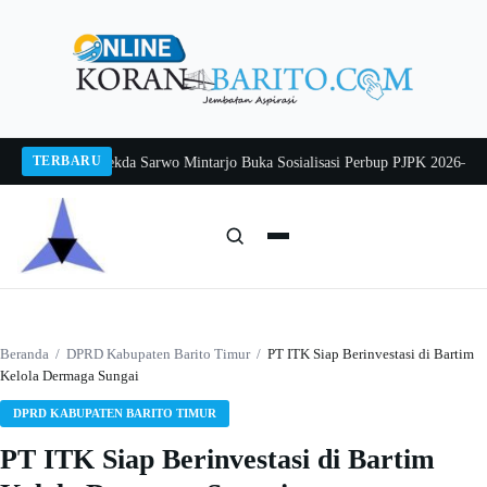
Langsung
ke
konten
TERBARU
ng 2026
Pj Sekda Sarwo Mintarjo Buka Sosialisasi Perbup PJPK 2026–2030
Pet
Cari:
Cari
Beranda
/
DPRD Kabupaten Barito Timur
/
PT ITK Siap Berinvestasi di Bartim
Kelola Dermaga Sungai
DPRD KABUPATEN BARITO TIMUR
PT ITK Siap Berinvestasi di Bartim