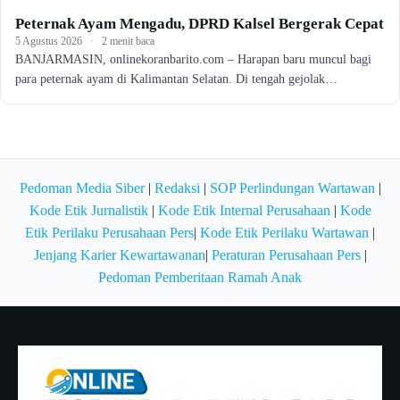
Peternak Ayam Mengadu, DPRD Kalsel Bergerak Cepat
5 Agustus 2026
·
2 menit baca
BANJARMASIN, onlinekoranbarito.com – Harapan baru muncul bagi
para peternak ayam di Kalimantan Selatan. Di tengah gejolak…
Pedoman Media Siber
|
Redaksi
|
SOP Perlindungan Wartawan
|
Kode Etik Jurnalistik
|
Kode Etik Internal Perusahaan
|
Kode
Etik Perilaku Perusahaan Pers
|
Kode Etik Perilaku Wartawan
|
Jenjang Karier Kewartawanan
|
Peraturan Perusahaan Pers
|
Pedoman Pemberitaan Ramah Anak