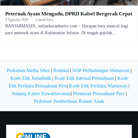
Peternak Ayam Mengadu, DPRD Kalsel Bergerak Cepat
5 Agustus 2026
·
2 menit baca
BANJARMASIN, onlinekoranbarito.com – Harapan baru muncul bagi
para peternak ayam di Kalimantan Selatan. Di tengah gejolak…
Pedoman Media Siber
|
Redaksi
|
SOP Perlindungan Wartawan
|
Kode Etik Jurnalistik
|
Kode Etik Internal Perusahaan
|
Kode
Etik Perilaku Perusahaan Pers
|
Kode Etik Perilaku Wartawan
|
Jenjang Karier Kewartawanan
|
Peraturan Perusahaan Pers
|
Pedoman Pemberitaan Ramah Anak