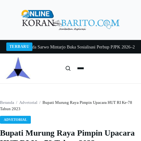
Langsung
ke
konten
TERBARU
g 2026
Pj Sekda Sarwo Mintarjo Buka Sosialisasi Perbup PJPK 2026–2030
Pete
Cari:
Cari
Beranda
/
Advetorial
/
Bupati Murung Raya Pimpin Upacara HUT RI Ke-78
Tahun 2023
ADVETORIAL
Bupati Murung Raya Pimpin Upacara