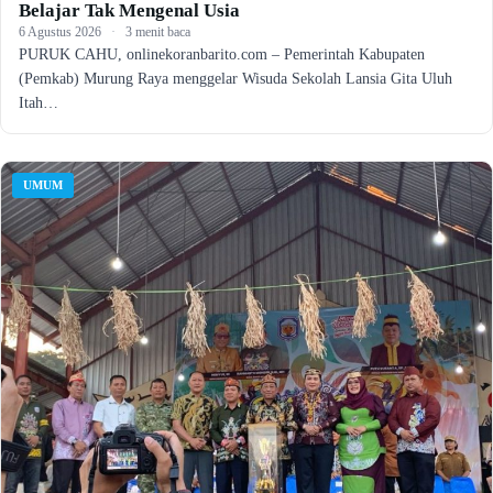
Belajar Tak Mengenal Usia
6 Agustus 2026
·
3 menit baca
PURUK CAHU, onlinekoranbarito.com – Pemerintah Kabupaten
(Pemkab) Murung Raya menggelar Wisuda Sekolah Lansia Gita Uluh
Itah…
UMUM