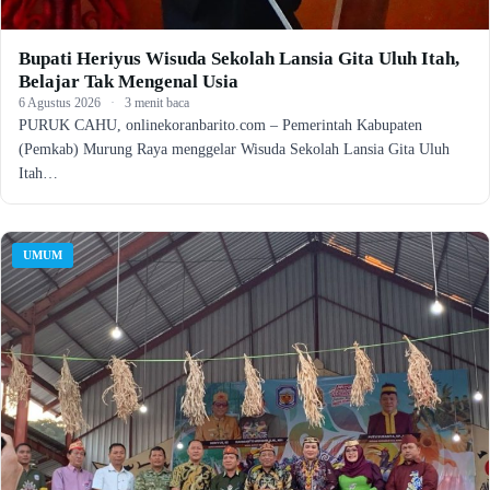
Bupati Heriyus Wisuda Sekolah Lansia Gita Uluh Itah,
Belajar Tak Mengenal Usia
6 Agustus 2026
·
3 menit baca
PURUK CAHU, onlinekoranbarito.com – Pemerintah Kabupaten
(Pemkab) Murung Raya menggelar Wisuda Sekolah Lansia Gita Uluh
Itah…
UMUM