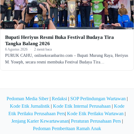
Bupati Heriyus Resmi Buka Festival Budaya Tira
Tangka Balang 2026
6 Agustus 2026
·
2 menit baca
PURUK CAHU, onlinekoranbarito.com – Bupati Murung Raya, Heriyus
M. Yoseph, secara resmi membuka Festival Budaya Tira…
Pedoman Media Siber
|
Redaksi
|
SOP Perlindungan Wartawan
|
Kode Etik Jurnalistik
|
Kode Etik Internal Perusahaan
|
Kode
Etik Perilaku Perusahaan Pers
|
Kode Etik Perilaku Wartawan
|
Jenjang Karier Kewartawanan
|
Peraturan Perusahaan Pers
|
Pedoman Pemberitaan Ramah Anak