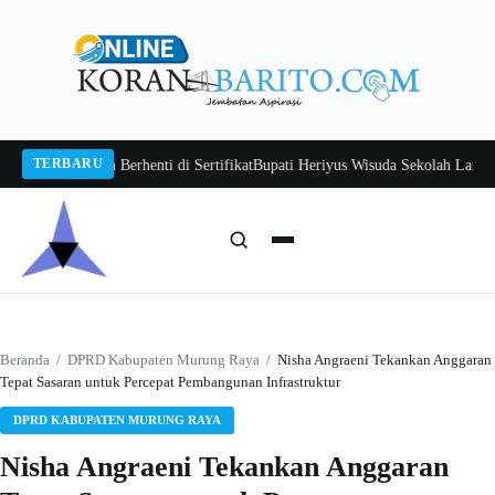
Langsung
ke
konten
TERBARU
an Jangan Berhenti di Sertifikat
Bupati Heriyus Wisuda Sekolah Lansia Gita 
Cari:
Cari
Beranda
/
DPRD Kabupaten Murung Raya
/
Nisha Angraeni Tekankan Anggaran
Tepat Sasaran untuk Percepat Pembangunan Infrastruktur
DPRD KABUPATEN MURUNG RAYA
Nisha Angraeni Tekankan Anggaran