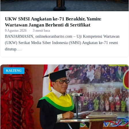
UKW SMSI Angkatan ke-71 Berakhir, Yamin:
Wartawan Jangan Berhenti di Sertifikat
9 Agustus 2026
·
3 menit baca
BANJARMASIN, onlinekoranbarito.com – Uji Kompetensi Wartawan
(UKW) Serikat Media Siber Indonesia (SMSI) Angkatan ke-71 resmi
ditutup.…
KALTENG