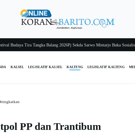
 Budaya Tira Tangka Balang 2026
Pj Sekda Sarwo Mintarjo Buka Sosialisasi P
NDA
KALSEL
LEGISLATIF KALSEL
KALTENG
LEGISLATIF KALTENG
ME
Ditingkatkan
atpol PP dan Trantibum