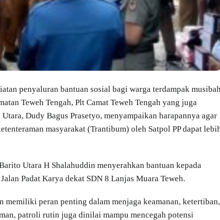
giatan penyaluran bantuan sosial bagi warga terdampak musiba
amatan Teweh Tengah, Plt Camat Teweh Tengah yang juga
to Utara, Dudy Bagus Prasetyo, menyampaikan harapannya agar
ketenteraman masyarakat (Trantibum) oleh Satpol PP dapat lebi
 Barito Utara H Shalahuddin menyerahkan bantuan kepada
h Jalan Padat Karya dekat SDN 8 Lanjas Muara Teweh.
n memiliki peran penting dalam menjaga keamanan, ketertiban,
an, patroli rutin juga dinilai mampu mencegah potensi