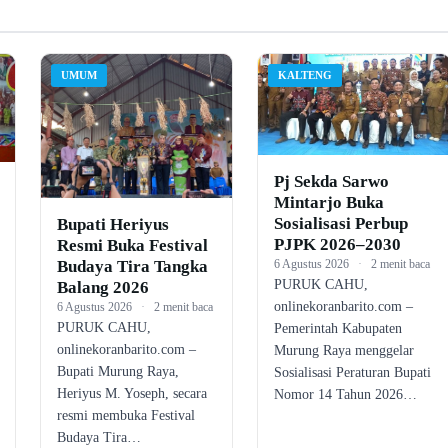
UMUM
KALTENG
Pj Sekda Sarwo
Mintarjo Buka
Sosialisasi Perbup
Bupati Heriyus
PJPK 2026–2030
Resmi Buka Festival
Budaya Tira Tangka
6 Agustus 2026
·
2 menit baca
PURUK CAHU,
Balang 2026
onlinekoranbarito.com –
6 Agustus 2026
·
2 menit baca
PURUK CAHU,
Pemerintah Kabupaten
onlinekoranbarito.com –
Murung Raya menggelar
Bupati Murung Raya,
Sosialisasi Peraturan Bupati
Heriyus M. Yoseph, secara
Nomor 14 Tahun 2026…
resmi membuka Festival
Budaya Tira…