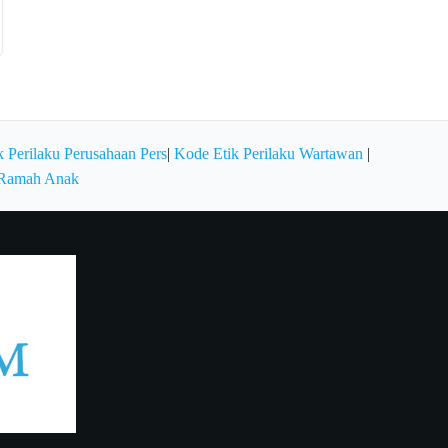
 Perilaku Perusahaan Pers
|
Kode Etik Perilaku Wartawan
|
 Ramah Anak