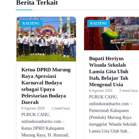
Berita Terkait
KALTENG
KALTENG
Bupati Heriyus
Wisuda Sekolah
Ketua DPRD Murung
Lansia Gita Uluh
Raya Apresiasi
Itah, Belajar Tak
Karnaval Budaya
Mengenal Usia
sebagai Upaya
6 Agustus 2026
·
3 menit baca
Pelestarian Budaya
PURUK CAHU,
Daerah
onlinekoranbarito.com –
9 Agustus 2026
·
2 menit baca
Pemerintah Kabupaten
PURUK CAHU,
(Pemkab) Murung Raya
onlinekoranbarito.com –
menggelar Wisuda Sekolah
Ketua DPRD Kabupaten
Lansia Gita Uluh Itah…
Murung Raya, H. Rumiadi,