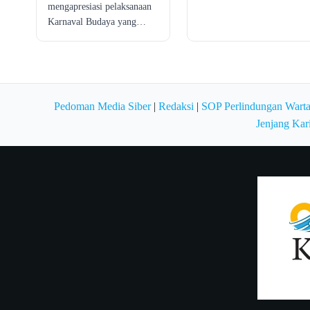
mengapresiasi pelaksanaan
Karnaval Budaya yang…
Pedoman Media Siber
|
Redaksi
|
SOP Perlindungan Wart
Jenjang Kar