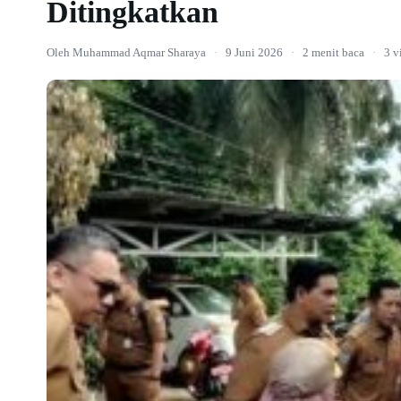
Ditingkatkan
Oleh Muhammad Aqmar Sharaya
·
9 Juni 2026
·
2 menit baca
·
3 v