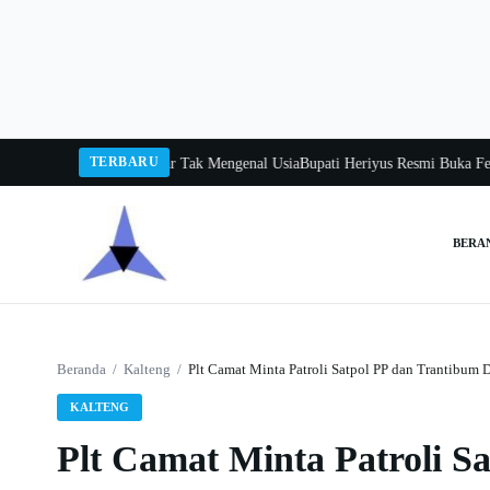
Langsung
ke
konten
TERBARU
ita Uluh Itah, Belajar Tak Mengenal Usia
Bupati Heriyus Resmi Buka Festival
BERA
Cari:
Beranda
/
Kalteng
/
Plt Camat Minta Patroli Satpol PP dan Trantibum 
KALTENG
Plt Camat Minta Patroli S