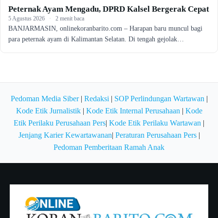
Peternak Ayam Mengadu, DPRD Kalsel Bergerak Cepat
5 Agustus 2026
·
2 menit baca
BANJARMASIN, onlinekoranbarito.com – Harapan baru muncul bagi
para peternak ayam di Kalimantan Selatan. Di tengah gejolak…
Pedoman Media Siber
|
Redaksi
|
SOP Perlindungan Wartawan
|
Kode Etik Jurnalistik
|
Kode Etik Internal Perusahaan
|
Kode
Etik Perilaku Perusahaan Pers
|
Kode Etik Perilaku Wartawan
|
Jenjang Karier Kewartawanan
|
Peraturan Perusahaan Pers
|
Pedoman Pemberitaan Ramah Anak