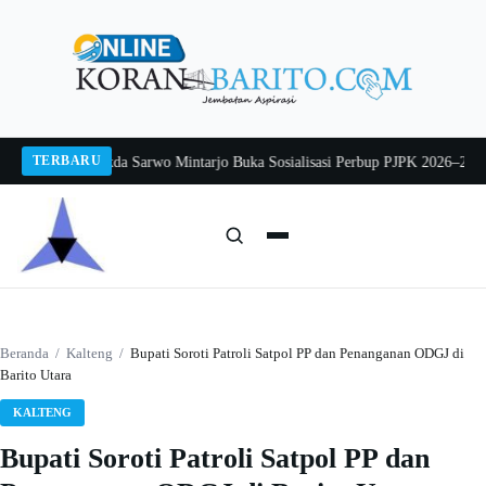
Langsung
ke
konten
TERBARU
g 2026
Pj Sekda Sarwo Mintarjo Buka Sosialisasi Perbup PJPK 2026–2030
Pete
Cari:
Cari
Beranda
/
Kalteng
/
Bupati Soroti Patroli Satpol PP dan Penanganan ODGJ di
Barito Utara
KALTENG
Bupati Soroti Patroli Satpol PP dan