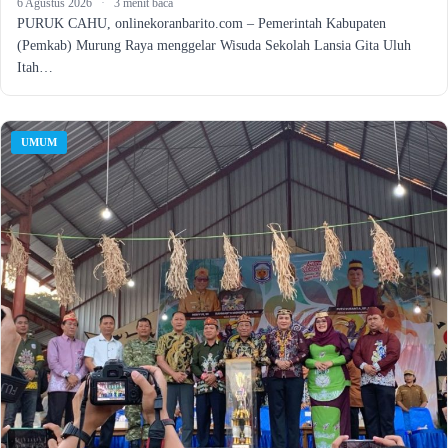
6 Agustus 2026
·
3 menit baca
PURUK CAHU, onlinekoranbarito.com – Pemerintah Kabupaten
(Pemkab) Murung Raya menggelar Wisuda Sekolah Lansia Gita Uluh
Itah…
UMUM