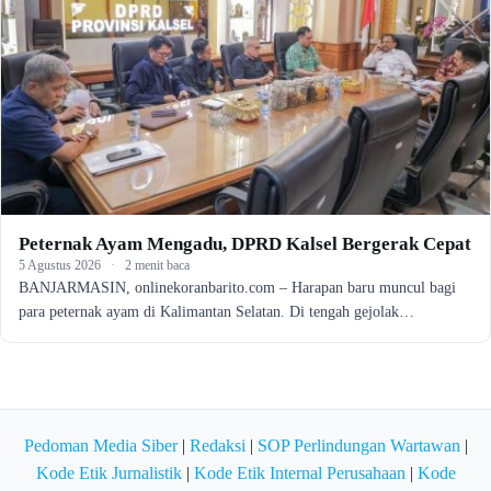
Peternak Ayam Mengadu, DPRD Kalsel Bergerak Cepat
5 Agustus 2026
·
2 menit baca
BANJARMASIN, onlinekoranbarito.com – Harapan baru muncul bagi
para peternak ayam di Kalimantan Selatan. Di tengah gejolak…
Pedoman Media Siber
|
Redaksi
|
SOP Perlindungan Wartawan
|
Kode Etik Jurnalistik
|
Kode Etik Internal Perusahaan
|
Kode