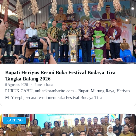
Bupati Heriyus Resmi Buka Festival Budaya Tira
Tangka Balang 2026
6 Agustus 2026
·
2 menit baca
PURUK CAHU, onlinekoranbarito.com – Bupati Murung Raya, Heriyus
M. Yoseph, secara resmi membuka Festival Budaya Tira…
KALTENG