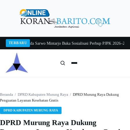
Langsung
ke
konten
TERBARU
g 2026
Pj Sekda Sarwo Mintarjo Buka Sosialisasi Perbup PJPK 2026–2030
Pete
Cari:
Cari
Beranda
/
DPRD Kabupaten Murung Raya
/
DPRD Murung Raya Dukung
Penguatan Layanan Kesehatan Gratis
DPRD KABUPATEN MURUNG RAYA
DPRD Murung Raya Dukung