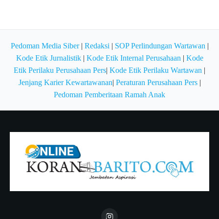
Pedoman Media Siber
|
Redaksi
|
SOP Perlindungan Wartawan
|
Kode Etik Jurnalistik
|
Kode Etik Internal Perusahaan
|
Kode
Etik Perilaku Perusahaan Pers
|
Kode Etik Perilaku Wartawan
|
Jenjang Karier Kewartawanan
|
Peraturan Perusahaan Pers
|
Pedoman Pemberitaan Ramah Anak