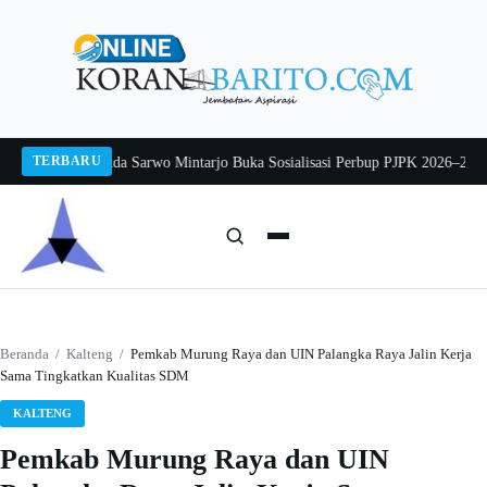
Langsung
ke
konten
TERBARU
g 2026
Pj Sekda Sarwo Mintarjo Buka Sosialisasi Perbup PJPK 2026–2030
Pete
Cari:
Cari
Beranda
/
Kalteng
/
Pemkab Murung Raya dan UIN Palangka Raya Jalin Kerja
Sama Tingkatkan Kualitas SDM
KALTENG
Pemkab Murung Raya dan UIN