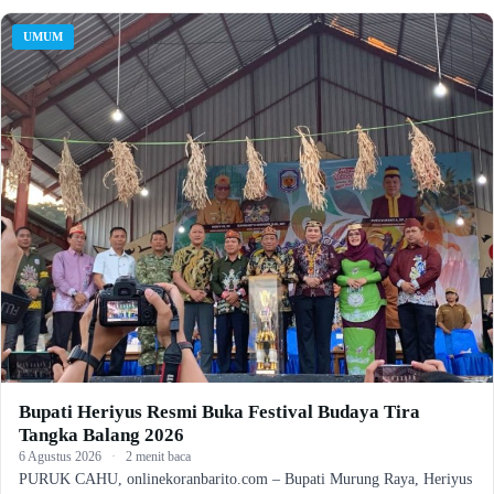
UMUM
Bupati Heriyus Resmi Buka Festival Budaya Tira
Tangka Balang 2026
6 Agustus 2026
·
2 menit baca
PURUK CAHU, onlinekoranbarito.com – Bupati Murung Raya, Heriyus