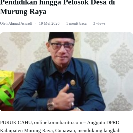
Pendidikan hingga Pelosok Desa di
Murung Raya
Oleh Ahmad Aswadi
·
19 Mei 2026
·
1 menit baca
·
3 views
PURUK CAHU, onlinekoranbarito.com – Anggota DPRD
Kabupaten Murung Raya, Gunawan, mendukung langkah