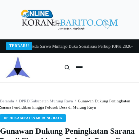
Langsung
ke
konten
TERBARU
ang 2026
Pj Sekda Sarwo Mintarjo Buka Sosialisasi Perbup PJPK 2026–2030
Pet
Cari:
Cari
Beranda
/
DPRD Kabupaten Murung Raya
/
Gunawan Dukung Peningkatan
Sarana Pendidikan hingga Pelosok Desa di Murung Raya
DPRD KABUPATEN MURUNG RAYA
Gunawan Dukung Peningkatan Sarana