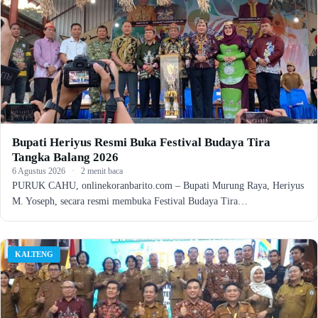
Bupati Heriyus Resmi Buka Festival Budaya Tira
Tangka Balang 2026
6 Agustus 2026
·
2 menit baca
PURUK CAHU, onlinekoranbarito.com – Bupati Murung Raya, Heriyus
M. Yoseph, secara resmi membuka Festival Budaya Tira…
KALTENG