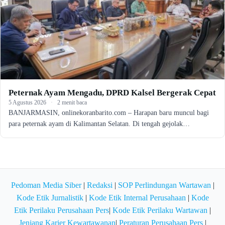
Peternak Ayam Mengadu, DPRD Kalsel Bergerak Cepat
5 Agustus 2026
·
2 menit baca
BANJARMASIN, onlinekoranbarito.com – Harapan baru muncul bagi
para peternak ayam di Kalimantan Selatan. Di tengah gejolak…
Pedoman Media Siber
|
Redaksi
|
SOP Perlindungan Wartawan
|
Kode Etik Jurnalistik
|
Kode Etik Internal Perusahaan
|
Kode
Etik Perilaku Perusahaan Pers
|
Kode Etik Perilaku Wartawan
|
Jenjang Karier Kewartawanan
|
Peraturan Perusahaan Pers
|