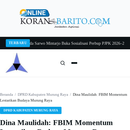
Langsung
ke
konten
TERBARU
g 2026
Pj Sekda Sarwo Mintarjo Buka Sosialisasi Perbup PJPK 2026–2030
Pete
Cari:
Cari
Beranda
/
DPRD Kabupaten Murung Raya
/
Dina Maulidah: FBIM Momentum
Lestarikan Budaya Murung Raya
DPRD KABUPATEN MURUNG RAYA
Dina Maulidah: FBIM Momentum