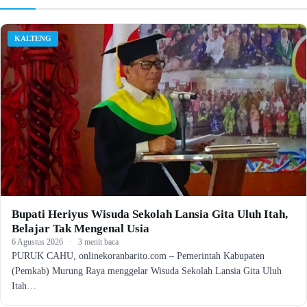
KALTENG
Bupati Heriyus Wisuda Sekolah Lansia Gita Uluh Itah,
Belajar Tak Mengenal Usia
6 Agustus 2026
·
3 menit baca
PURUK CAHU, onlinekoranbarito.com – Pemerintah Kabupaten
(Pemkab) Murung Raya menggelar Wisuda Sekolah Lansia Gita Uluh
Itah…