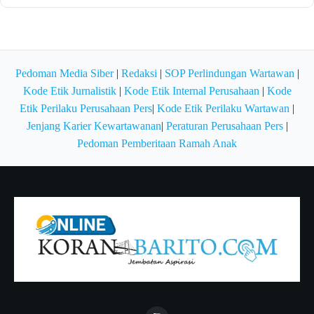
Pedoman Media Siber
|
Redaksi
|
SOP Perlindungan Wartawan
|
Kode Etik Jurnalistik
|
Kode Etik Internal Perusahaan
|
Kode
Etik Perilaku Perusahaan Pers
|
Kode Etik Perilaku Wartawan
|
Jenjang Karier Kewartawanan
|
Peraturan Perusahaan Pers
|
Pedoman Pemberitaan Ramah Anak