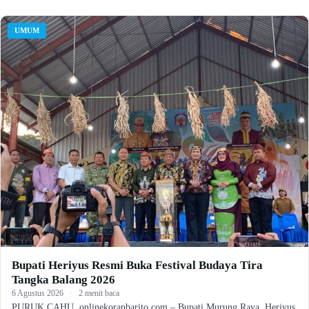
UMUM
Bupati Heriyus Resmi Buka Festival Budaya Tira
Tangka Balang 2026
6 Agustus 2026
·
2 menit baca
PURUK CAHU, onlinekoranbarito.com – Bupati Murung Raya, Heriyus