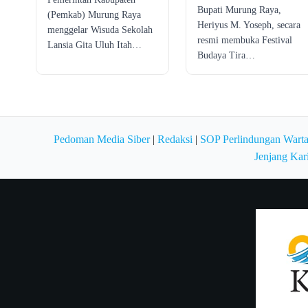
Bupati Murung Raya,
(Pemkab) Murung Raya
Heriyus M. Yoseph, secara
menggelar Wisuda Sekolah
resmi membuka Festival
Lansia Gita Uluh Itah…
Budaya Tira…
Pedoman Media Siber
|
Redaksi
|
SOP Perlindungan Wart
Jenjang Kar