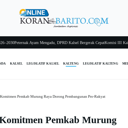
030
Peternak Ayam Mengadu, DPRD Kalsel Bergerak Cepat
Komisi III Kalsel P
NDA
KALSEL
LEGISLATIF KALSEL
KALTENG
LEGISLATIF KALTENG
ME
si Komitmen Pemkab Murung Raya Dorong Pembangunan Pro-Rakyat
si Komitmen Pemkab Murung