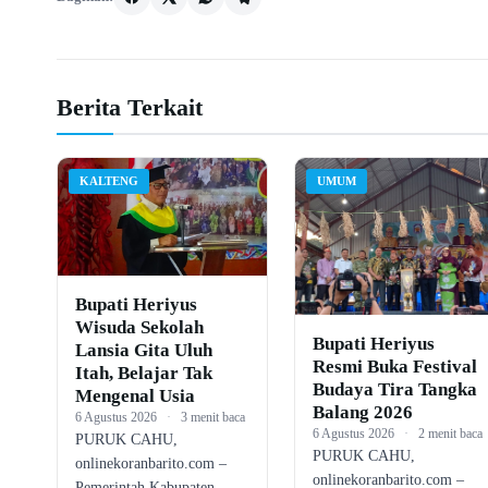
Berita Terkait
KALTENG
UMUM
Bupati Heriyus
Wisuda Sekolah
Bupati Heriyus
Lansia Gita Uluh
Resmi Buka Festival
Itah, Belajar Tak
Budaya Tira Tangka
Mengenal Usia
Balang 2026
6 Agustus 2026
·
3 menit baca
6 Agustus 2026
·
2 menit baca
PURUK CAHU,
PURUK CAHU,
onlinekoranbarito.com –
onlinekoranbarito.com –
Pemerintah Kabupaten