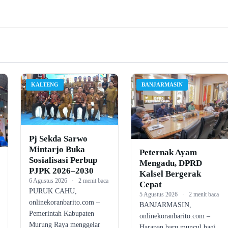
KALTENG
BANJARMASIN
Pj Sekda Sarwo
Mintarjo Buka
Peternak Ayam
Sosialisasi Perbup
Mengadu, DPRD
PJPK 2026–2030
Kalsel Bergerak
6 Agustus 2026
·
2 menit baca
Cepat
PURUK CAHU,
5 Agustus 2026
·
2 menit baca
onlinekoranbarito.com –
BANJARMASIN,
Pemerintah Kabupaten
onlinekoranbarito.com –
Murung Raya menggelar
Harapan baru muncul bagi