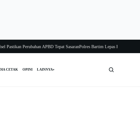
astikan Perubahan APBD Tepat Sasaran
Polres Bartim Lepas Bakti Sosial untuk
DIA CETAK
OPINI
LAINNYA
▾
Cari