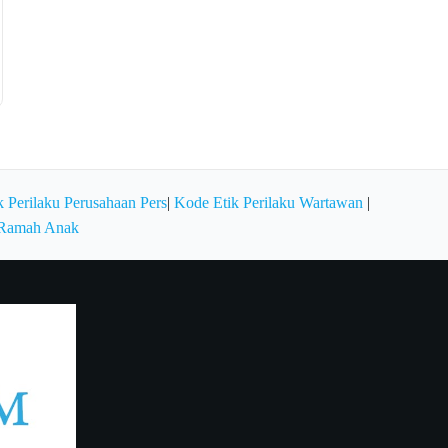
 Perilaku Perusahaan Pers
|
Kode Etik Perilaku Wartawan
|
 Ramah Anak