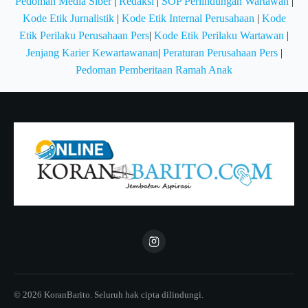
Pedoman Media Siber
|
Redaksi
|
SOP Perlindungan Wartawan
|
Kode Etik Jurnalistik
|
Kode Etik Internal Perusahaan
|
Kode
Etik Perilaku Perusahaan Pers
|
Kode Etik Perilaku Wartawan
|
Jenjang Karier Kewartawanan
|
Peraturan Perusahaan Pers
|
Pedoman Pemberitaan Ramah Anak
© 2026 KoranBarito. Seluruh hak cipta dilindungi.