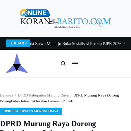
Langsung
ke
konten
TERBARU
g 2026
Pj Sekda Sarwo Mintarjo Buka Sosialisasi Perbup PJPK 2026–2030
Pete
Cari:
Cari
Beranda
/
DPRD Kabupaten Murung Raya
/
DPRD Murung Raya Dorong
Peningkatan Infrastruktur dan Layanan Publik
DPRD KABUPATEN MURUNG RAYA
DPRD Murung Raya Dorong