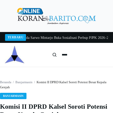
Langsung
ke
konten
TERBARU
ng 2026
Pj Sekda Sarwo Mintarjo Buka Sosialisasi Perbup PJPK 2026–2030
Pete
Cari:
Cari
Beranda
/
Banjarmasin
/
Komisi II DPRD Kalsel Soroti Potensi Besar Kepala
Genjah
BANJARMASIN
Komisi II DPRD Kalsel Soroti Potensi