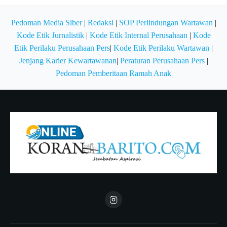
Pedoman Media Siber
|
Redaksi
|
SOP Perlindungan Wartawan
|
Kode Etik Jurnalistik
|
Kode Etik Internal Perusahaan
|
Kode
Etik Perilaku Perusahaan Pers
|
Kode Etik Perilaku Wartawan
|
Jenjang Karier Kewartawanan
|
Peraturan Perusahaan Pers
|
Pedoman Pemberitaan Ramah Anak