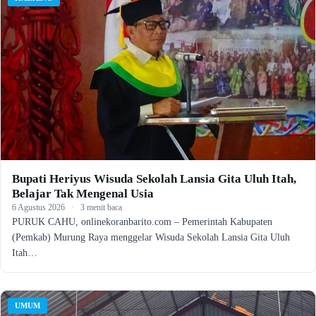
Bupati Heriyus Wisuda Sekolah Lansia Gita Uluh Itah,
Belajar Tak Mengenal Usia
6 Agustus 2026
·
3 menit baca
PURUK CAHU, onlinekoranbarito.com – Pemerintah Kabupaten
(Pemkab) Murung Raya menggelar Wisuda Sekolah Lansia Gita Uluh
Itah…
UMUM