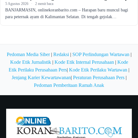
5 Agustus 2026
·
2 menit baca
BANJARMASIN, onlinekoranbarito.com – Harapan baru muncul bagi
para peternak ayam di Kalimantan Selatan. Di tengah gejolak…
Pedoman Media Siber
|
Redaksi
|
SOP Perlindungan Wartawan
|
Kode Etik Jurnalistik
|
Kode Etik Internal Perusahaan
|
Kode
Etik Perilaku Perusahaan Pers
|
Kode Etik Perilaku Wartawan
|
Jenjang Karier Kewartawanan
|
Peraturan Perusahaan Pers
|
Pedoman Pemberitaan Ramah Anak