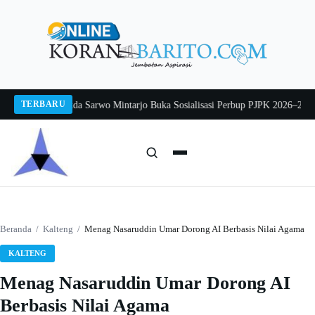
Langsung
ke
konten
TERBARU
g 2026
Pj Sekda Sarwo Mintarjo Buka Sosialisasi Perbup PJPK 2026–2030
Pete
Cari:
Cari
Beranda
/
Kalteng
/
Menag Nasaruddin Umar Dorong AI Berbasis Nilai Agama
KALTENG
Menag Nasaruddin Umar Dorong AI
Berbasis Nilai Agama