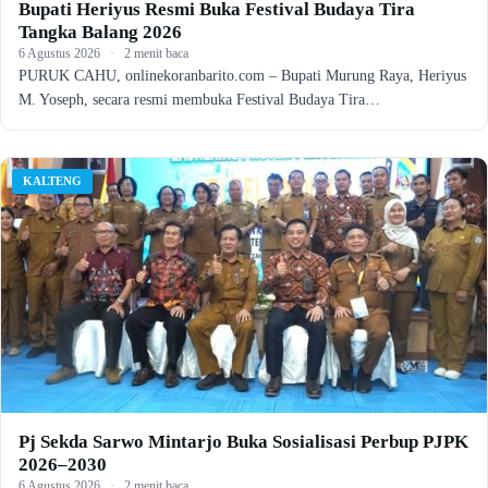
Bupati Heriyus Resmi Buka Festival Budaya Tira
Tangka Balang 2026
6 Agustus 2026
·
2 menit baca
PURUK CAHU, onlinekoranbarito.com – Bupati Murung Raya, Heriyus
M. Yoseph, secara resmi membuka Festival Budaya Tira…
KALTENG
Pj Sekda Sarwo Mintarjo Buka Sosialisasi Perbup PJPK
2026–2030
6 Agustus 2026
·
2 menit baca