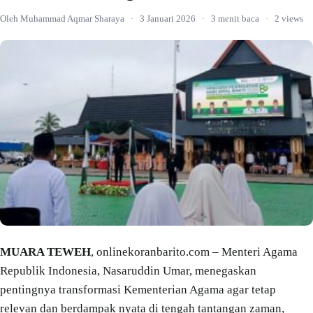
Oleh Muhammad Aqmar Sharaya
·
3 Januari 2026
·
3 menit baca
·
2 views
MUARA TEWEH
, onlinekoranbarito.com – Menteri Agama
Republik Indonesia, Nasaruddin Umar, menegaskan
pentingnya transformasi Kementerian Agama agar tetap
relevan dan berdampak nyata di tengah tantangan zaman,