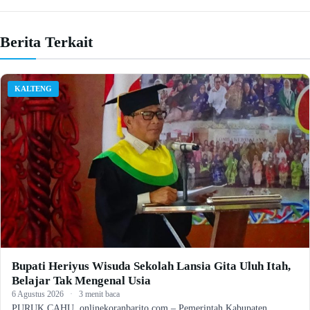
Berita Terkait
KALTENG
Bupati Heriyus Wisuda Sekolah Lansia Gita Uluh Itah,
Belajar Tak Mengenal Usia
6 Agustus 2026
·
3 menit baca
PURUK CAHU, onlinekoranbarito.com – Pemerintah Kabupaten