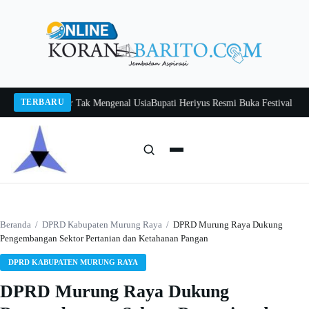
Langsung
ke
konten
TERBARU
 Itah, Belajar Tak Mengenal Usia
Bupati Heriyus Resmi Buka Festival Budaya 
Cari:
Cari
Beranda
/
DPRD Kabupaten Murung Raya
/
DPRD Murung Raya Dukung
Pengembangan Sektor Pertanian dan Ketahanan Pangan
DPRD KABUPATEN MURUNG RAYA
DPRD Murung Raya Dukung