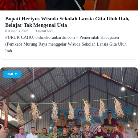
Bupati Heriyus Wisuda Sekolah Lansia Gita Uluh Itah,
Belajar Tak Mengenal Usia
6 Agustus 2026
·
3 menit baca
PURUK CAHU, onlinekoranbarito.com – Pemerintah Kabupaten
(Pemkab) Murung Raya menggelar Wisuda Sekolah Lansia Gita Uluh
Itah…
UMUM