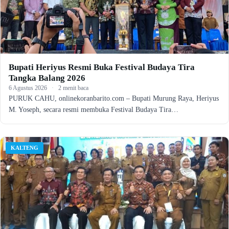
Bupati Heriyus Resmi Buka Festival Budaya Tira
Tangka Balang 2026
6 Agustus 2026
·
2 menit baca
PURUK CAHU, onlinekoranbarito.com – Bupati Murung Raya, Heriyus
M. Yoseph, secara resmi membuka Festival Budaya Tira…
KALTENG