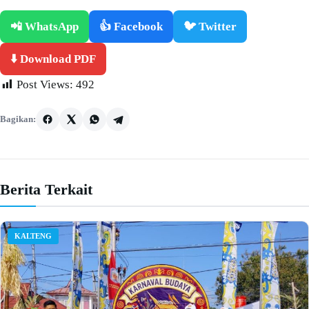
📲 WhatsApp
👍 Facebook
🐦 Twitter
⬇️ Download PDF
Post Views:
492
Bagikan:
Berita Terkait
KALTENG