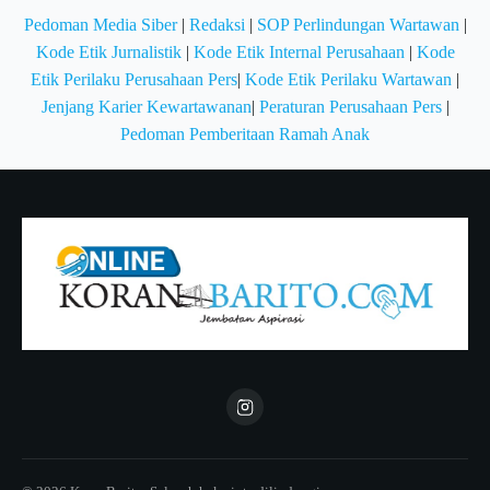
Pedoman Media Siber
|
Redaksi
|
SOP Perlindungan Wartawan
|
Kode Etik Jurnalistik
|
Kode Etik Internal Perusahaan
|
Kode
Etik Perilaku Perusahaan Pers
|
Kode Etik Perilaku Wartawan
|
Jenjang Karier Kewartawanan
|
Peraturan Perusahaan Pers
|
Pedoman Pemberitaan Ramah Anak