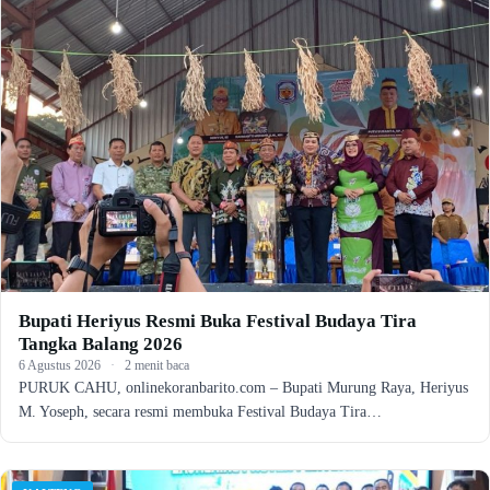
Bupati Heriyus Resmi Buka Festival Budaya Tira
Tangka Balang 2026
6 Agustus 2026
·
2 menit baca
PURUK CAHU, onlinekoranbarito.com – Bupati Murung Raya, Heriyus
M. Yoseph, secara resmi membuka Festival Budaya Tira…