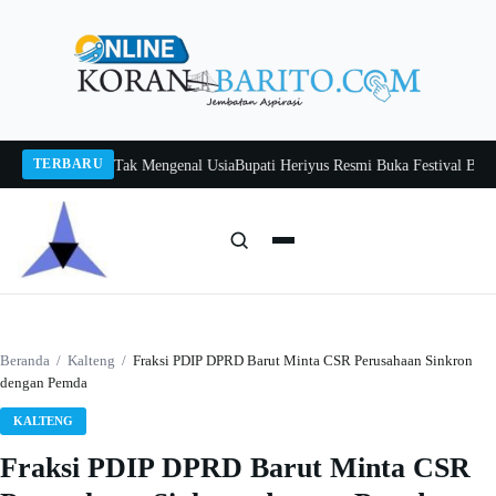
Langsung
ke
konten
TERBARU
Itah, Belajar Tak Mengenal Usia
Bupati Heriyus Resmi Buka Festival Budaya T
Cari:
Cari
Beranda
/
Kalteng
/
Fraksi PDIP DPRD Barut Minta CSR Perusahaan Sinkron
dengan Pemda
KALTENG
Fraksi PDIP DPRD Barut Minta CSR