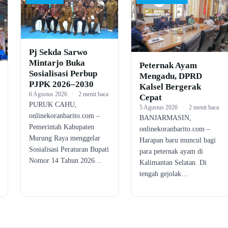
Pj Sekda Sarwo
Mintarjo Buka
Peternak Ayam
Sosialisasi Perbup
Mengadu, DPRD
PJPK 2026–2030
Kalsel Bergerak
6 Agustus 2026
·
2 menit baca
Cepat
PURUK CAHU,
5 Agustus 2026
·
2 menit baca
onlinekoranbarito.com –
BANJARMASIN,
Pemerintah Kabupaten
onlinekoranbarito.com –
Murung Raya menggelar
Harapan baru muncul bagi
Sosialisasi Peraturan Bupati
para peternak ayam di
Nomor 14 Tahun 2026…
Kalimantan Selatan. Di
tengah gejolak…