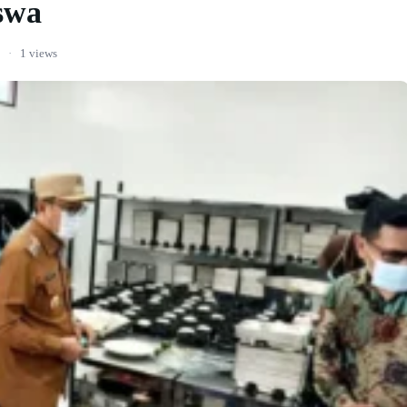
swa
·
1 views