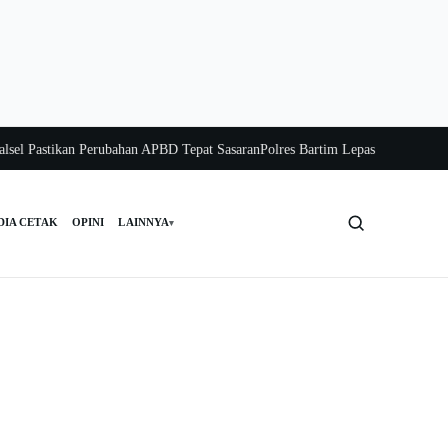
Pastikan Perubahan APBD Tepat Sasaran
Polres Bartim Lepas Bakti Sosial untu
DIA CETAK
OPINI
LAINNYA
▾
Cari