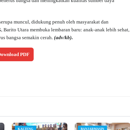
 penerus bangsa dan meningkatkan kualitas sumber daya
serupa muncul, didukung penuh oleh masyarakat dan
 Barito Utara membuka lembaran baru: anak-anak lebih sehat,
rus bangsa semakin cerah.
(adv/kb).
 Download PDF
KALTENG
BANJARMASIN