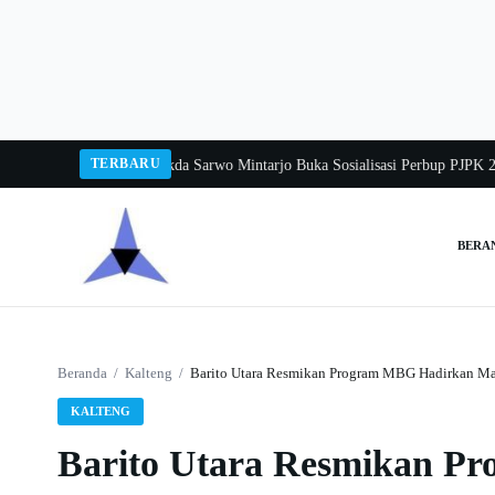
Langsung
ke
konten
TERBARU
ka Balang 2026
Pj Sekda Sarwo Mintarjo Buka Sosialisasi Perbup PJPK 2026–
BERA
Cari:
Beranda
/
Kalteng
/
Barito Utara Resmikan Program MBG Hadirkan Mas
KALTENG
Barito Utara Resmikan P