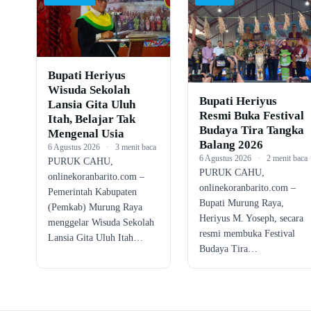
Bupati Heriyus
Wisuda Sekolah
Bupati Heriyus
Lansia Gita Uluh
Resmi Buka Festival
Itah, Belajar Tak
Budaya Tira Tangka
Mengenal Usia
Balang 2026
6 Agustus 2026
·
3 menit baca
6 Agustus 2026
·
2 menit baca
PURUK CAHU,
PURUK CAHU,
onlinekoranbarito.com –
onlinekoranbarito.com –
Pemerintah Kabupaten
Bupati Murung Raya,
(Pemkab) Murung Raya
Heriyus M. Yoseph, secara
menggelar Wisuda Sekolah
resmi membuka Festival
Lansia Gita Uluh Itah…
Budaya Tira…