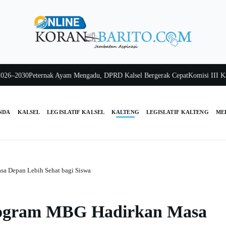
2030
Peternak Ayam Mengadu, DPRD Kalsel Bergerak Cepat
Komisi III Kalsel 
NDA
KALSEL
LEGISLATIF KALSEL
KALTENG
LEGISLATIF KALTENG
ME
a Depan Lebih Sehat bagi Siswa
rogram MBG Hadirkan Masa