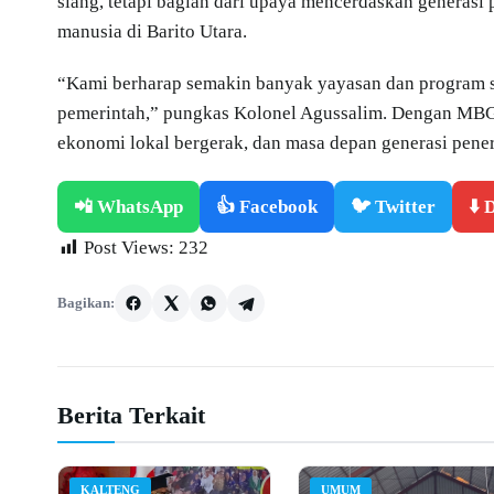
siang, tetapi bagian dari upaya mencerdaskan generasi
manusia di Barito Utara.
“Kami berharap semakin banyak yayasan dan program 
pemerintah,” pungkas Kolonel Agussalim. Dengan MBG,
ekonomi lokal bergerak, dan masa depan generasi pene
📲 WhatsApp
👍 Facebook
🐦 Twitter
⬇️
Post Views:
232
Bagikan:
Berita Terkait
KALTENG
UMUM