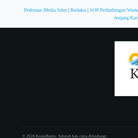
Pedoman Media Siber
|
Redaksi
|
SOP Perlindungan Wart
Jenjang Kar
© 2026 KoranBarito. Seluruh hak cipta dilindungi.