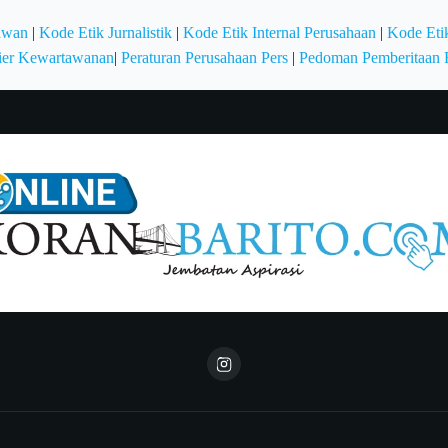
awan
|
Kode Etik Jurnalistik
|
Kode Etik Internal Perusahaan
|
Kode Etik
ier Kewartawanan
|
Peraturan Perusahaan Pers
|
Pedoman Pemberitaan