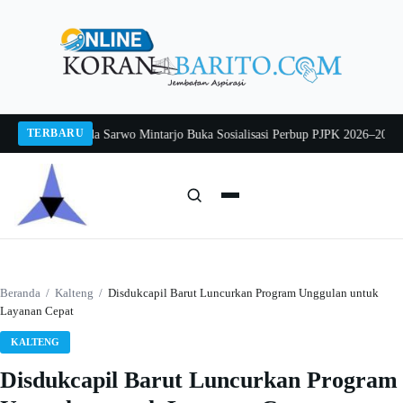
Langsung
ke
konten
TERBARU
 2026
Pj Sekda Sarwo Mintarjo Buka Sosialisasi Perbup PJPK 2026–2030
Peter
Cari:
Cari
Beranda
/
Kalteng
/
Disdukcapil Barut Luncurkan Program Unggulan untuk
Layanan Cepat
KALTENG
Disdukcapil Barut Luncurkan Program