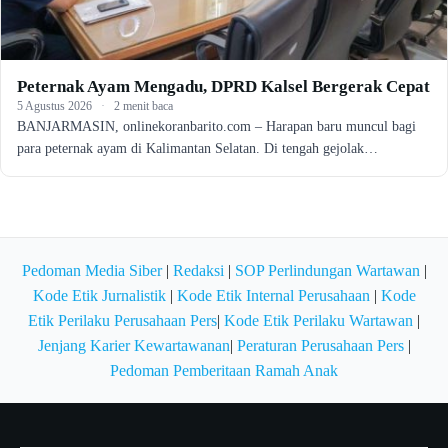
Peternak Ayam Mengadu, DPRD Kalsel Bergerak Cepat
5 Agustus 2026
·
2 menit baca
BANJARMASIN, onlinekoranbarito.com – Harapan baru muncul bagi
para peternak ayam di Kalimantan Selatan. Di tengah gejolak…
Pedoman Media Siber
|
Redaksi
|
SOP Perlindungan Wartawan
|
Kode Etik Jurnalistik
|
Kode Etik Internal Perusahaan
|
Kode
Etik Perilaku Perusahaan Pers
|
Kode Etik Perilaku Wartawan
|
Jenjang Karier Kewartawanan
|
Peraturan Perusahaan Pers
|
Pedoman Pemberitaan Ramah Anak