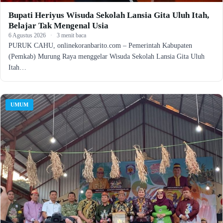
Bupati Heriyus Wisuda Sekolah Lansia Gita Uluh Itah,
Belajar Tak Mengenal Usia
6 Agustus 2026
·
3 menit baca
PURUK CAHU, onlinekoranbarito.com – Pemerintah Kabupaten
(Pemkab) Murung Raya menggelar Wisuda Sekolah Lansia Gita Uluh
Itah…
UMUM