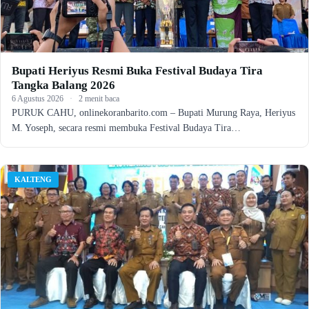
Bupati Heriyus Resmi Buka Festival Budaya Tira
Tangka Balang 2026
6 Agustus 2026
·
2 menit baca
PURUK CAHU, onlinekoranbarito.com – Bupati Murung Raya, Heriyus
M. Yoseph, secara resmi membuka Festival Budaya Tira…
KALTENG